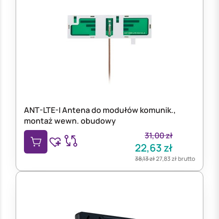
ANT-LTE-I Antena do modułów komunik.,
montaż wewn. obudowy
31,00
zł
22,63
zł
38,13
zł
27,83
zł
brutto