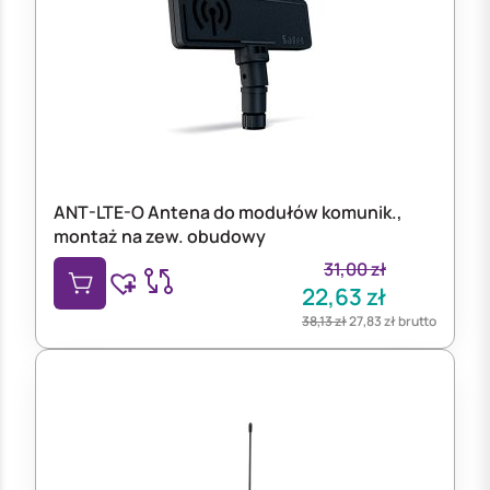
ANT-LTE-O Antena do modułów komunik.,
montaż na zew. obudowy
31,00
zł
22,63
zł
38,13
zł
27,83
zł
brutto