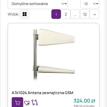
Widok:
1
2
…
12
→
A741024 Antena zewnętrzna GSM
324,00
zł
398,52
zł
brutto