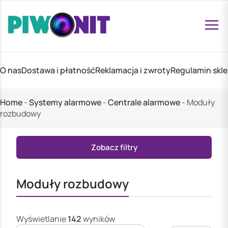
O nas
Dostawa i płatność
Reklamacja i zwroty
Regulamin skl
Home
-
Systemy alarmowe
-
Centrale alarmowe
-
Moduły
rozbudowy
Zobacz filtry
Moduły rozbudowy
Wyświetlanie
142
wyników