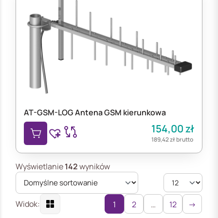
AT-GSM-LOG Antena GSM kierunkowa
154,00
zł
189,42
zł
brutto
Wyświetlanie
142
wyników
Widok:
1
2
…
12
→