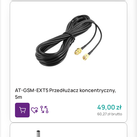
AT-GSM-EXT5 Przedłużacz koncentryczny,
5m
49,00
zł
60,27
zł
brutto