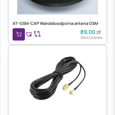
AT-GSM-CAP Wandaloodporna antena GSM
89,00
zł
109,47
zł
brutto