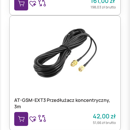
161,00
zł
198,03
zł
brutto
AT-GSM-EXT3 Przedłużacz koncentryczny,
3m
42,00
zł
51,66
zł
brutto