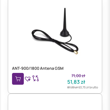
ANT-900/1800 Antena GSM
71,00
zł
51,83
zł
87,33
zł
63,75
zł
brutto