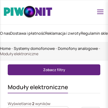
O nas
Dostawa i płatność
Reklamacja i zwroty
Regulamin skl
Home
-
Systemy domofonowe
-
Domofony analogowe
-
Moduły elektroniczne
Zobacz filtry
Moduły elektroniczne
Wyświetlanie
2
wyników