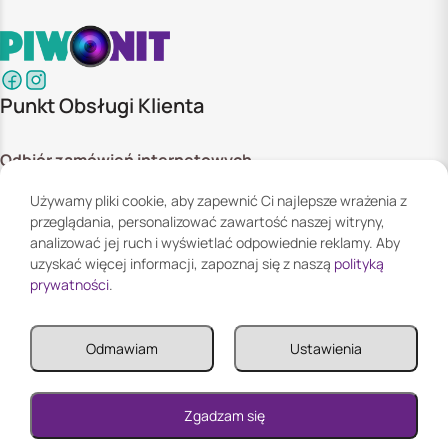
Punkt Obsługi Klienta
Odbiór zamówień internetowych
ul. Szyszkowa 20 bud. 1,
Używamy pliki cookie, aby zapewnić Ci najlepsze wrażenia z
02-285 Warszawa
przeglądania, personalizować zawartość naszej witryny,
Godziny otwarcia:
analizować jej ruch i wyświetlać odpowiednie reklamy. Aby
Pn. - Pt. 08:00 - 16:00
uzyskać więcej informacji, zapoznaj się z naszą
polityką
prywatności
.
Informacje
Odmawiam
Ustawienia
Informacje
Twoje konto
0
Zgadzam się
Reklamacja i zwroty
Twoje konto
0
0