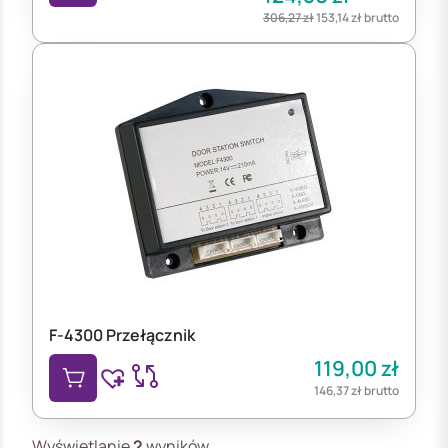
306,27
zł
153,14
zł
brutto
F-4300 Przełącznik
119,00
zł
146,37
zł
brutto
Wyświetlanie
2
wyników