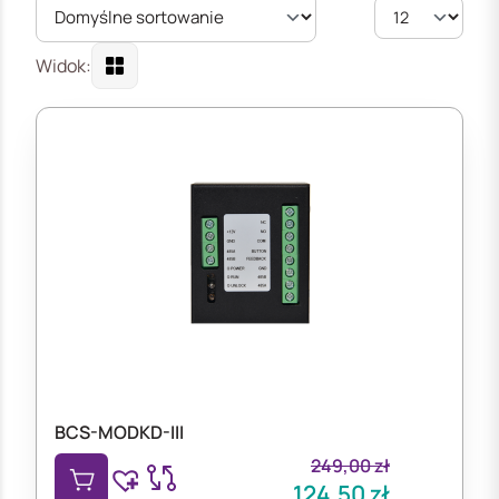
Widok:
BCS-MODKD-III
249,00
zł
124,50
zł