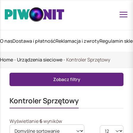
O nas
Dostawa i płatność
Reklamacja i zwroty
Regulamin skl
Home
-
Urządzenia sieciowe
-
Kontroler Sprzętowy
Zobacz filtry
Kontroler Sprzętowy
Wyświetlanie
6
wyników