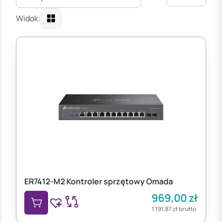
Widok:
ER7412-M2 Kontroler sprzętowy Omada
969,00
zł
1 191,87
zł
brutto