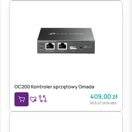
OC200 Kontroler sprzętowy Omada
409,00
zł
503,07
zł
brutto