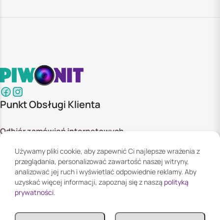
Punkt Obsługi Klienta
Odbiór zamówień internetowych
ul. Szyszkowa 20 bud. 1,
Używamy pliki cookie, aby zapewnić Ci najlepsze wrażenia z
02-285 Warszawa
przeglądania, personalizować zawartość naszej witryny,
Godziny otwarcia:
analizować jej ruch i wyświetlać odpowiednie reklamy. Aby
Pn. - Pt. 08:00 - 16:00
uzyskać więcej informacji, zapoznaj się z naszą
polityką
prywatności
.
Informacje