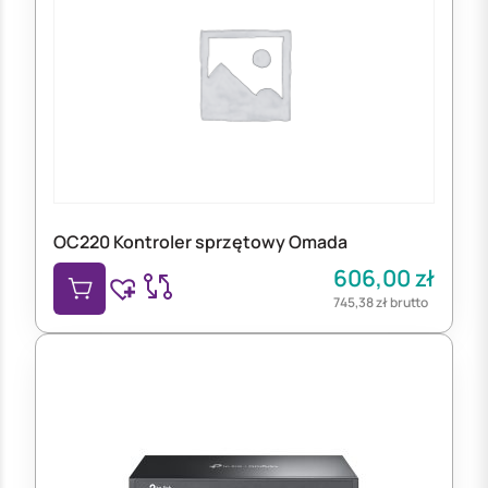
OC220 Kontroler sprzętowy Omada
606,00
zł
745,38
zł
brutto