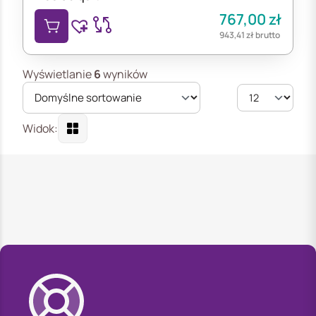
767,00
zł
943,41
zł
brutto
Wyświetlanie
6
wyników
Widok: