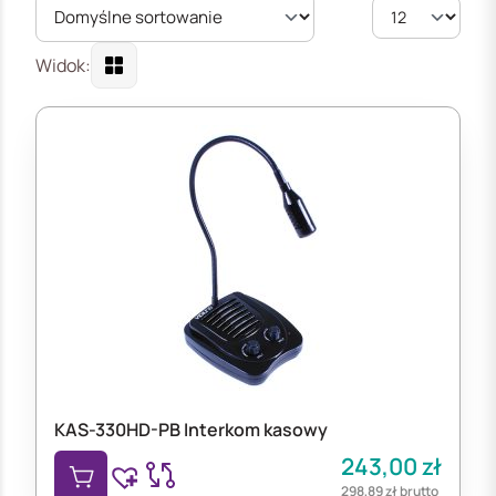
Widok:
KAS-330HD-PB Interkom kasowy
243,00
zł
298,89
zł
brutto