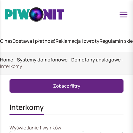
O nas
Dostawa i płatność
Reklamacja i zwroty
Regulamin skl
Home
-
Systemy domofonowe
-
Domofony analogowe
-
Interkomy
Zobacz filtry
Interkomy
Wyświetlanie
1
wyników