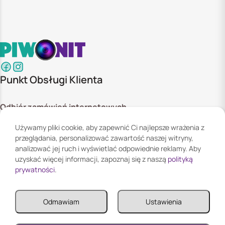
Punkt Obsługi Klienta
Odbiór zamówień internetowych
ul. Szyszkowa 20 bud. 1,
Używamy pliki cookie, aby zapewnić Ci najlepsze wrażenia z
02-285 Warszawa
przeglądania, personalizować zawartość naszej witryny,
Godziny otwarcia:
analizować jej ruch i wyświetlać odpowiednie reklamy. Aby
Pn. - Pt. 08:00 - 16:00
uzyskać więcej informacji, zapoznaj się z naszą
polityką
prywatności
.
Informacje
Odmawiam
Ustawienia
Informacje
Twoje konto