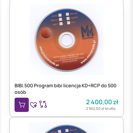
BIBI.500 Program bibi licencja KD+RCP do 500
osób
2 400,00
zł
2 952,00
zł
brutto