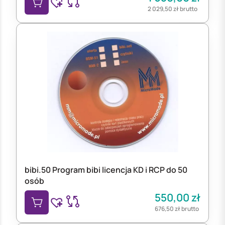
2 029,50
zł
brutto
bibi.50 Program bibi licencja KD i RCP do 50
osób
550,00
zł
676,50
zł
brutto