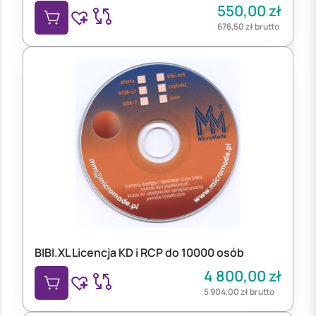
550,00
zł
676,50
zł
brutto
BIBI.XL Licencja KD i RCP do 10000 osób
4 800,00
zł
5 904,00
zł
brutto