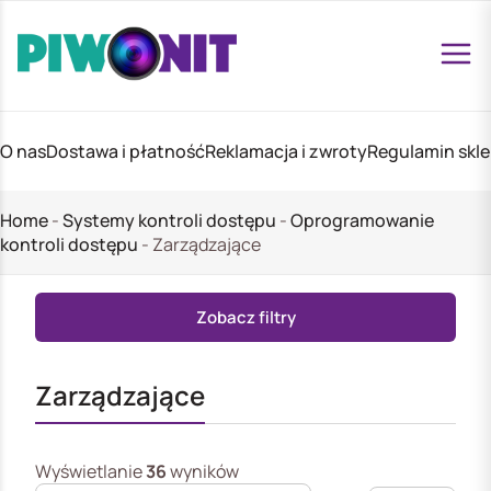
O nas
Dostawa i płatność
Reklamacja i zwroty
Regulamin skl
Home
-
Systemy kontroli dostępu
-
Oprogramowanie
kontroli dostępu
-
Zarządzające
stępu
Zobacz filtry
Zarządzające
Wyświetlanie
36
wyników