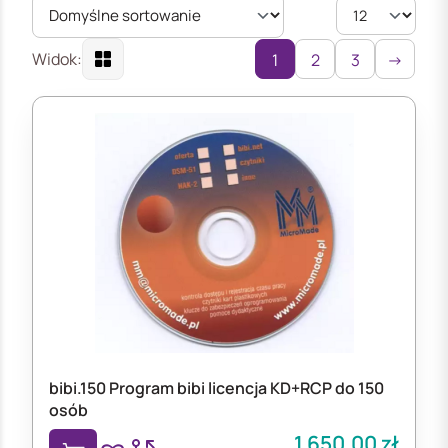
Widok:
1
2
3
→
bibi.150 Program bibi licencja KD+RCP do 150
osób
1 650,00
zł