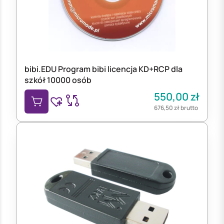
bibi.EDU Program bibi licencja KD+RCP dla
szkół 10000 osób
550,00
zł
676,50
zł
brutto