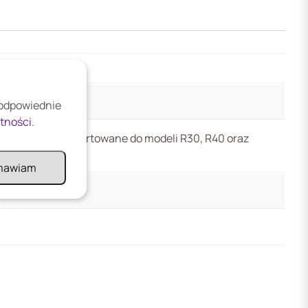
 odpowiednie
atności
.
unkcje;Szkło hartowane do modeli R30, R40 oraz
mawiam