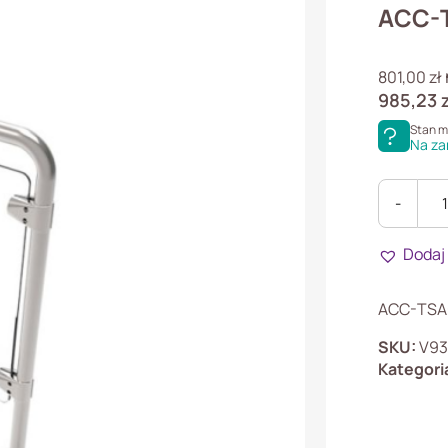
ACC-
801,00
zł
985,23
Stan 
Na za
-
ilość
ACC-
Dodaj
TSA-
GLASS
Wygrodze
ACC-TSA-
SKU:
V93
Kategori