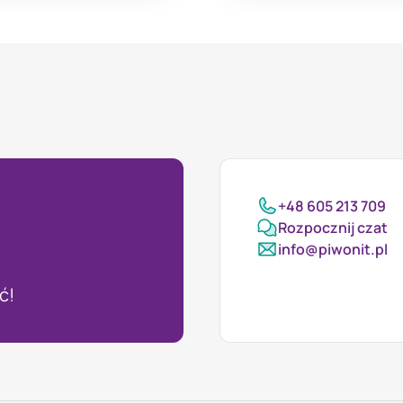
+48 605 213 709
Rozpocznij czat
info@piwonit.pl
ć!