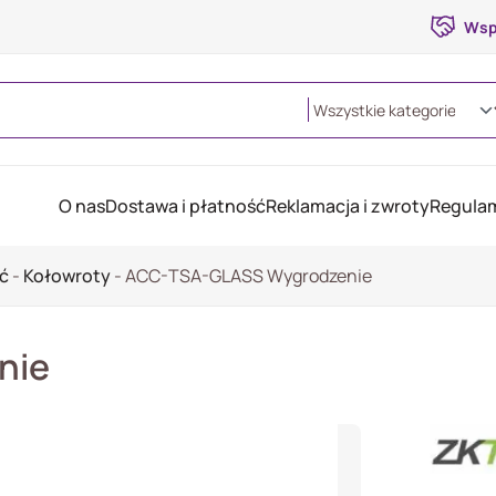
Wsp
O nas
Dostawa i płatność
Reklamacja i zwroty
Regulam
ść
-
Kołowroty
-
ACC-TSA-GLASS Wygrodzenie
nie