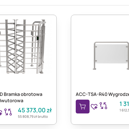
D Bramka obrotowa
ACC-TSA-R40 Wygrodz
dwutorowa
1 3
45 373,00
zł
1 612
55 808,79
zł
brutto