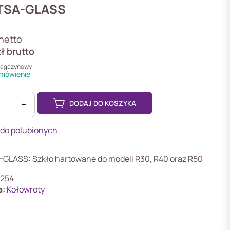
TSA-GLASS
netto
zł
brutto
magazynowy:
mówienie
DODAJ DO KOSZYKA
+
 do polubionych
nie
GLASS: Szkło hartowane do modeli R30, R40 oraz R50
254
a:
Kołowroty