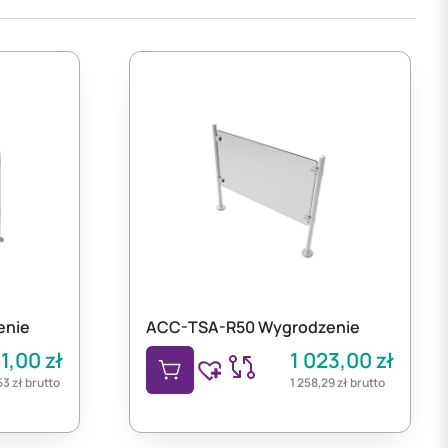
enie
ACC-TSA-R50 Wygrodzenie
11,00
zł
1 023,00
zł
,53
zł
brutto
1 258,29
zł
brutto