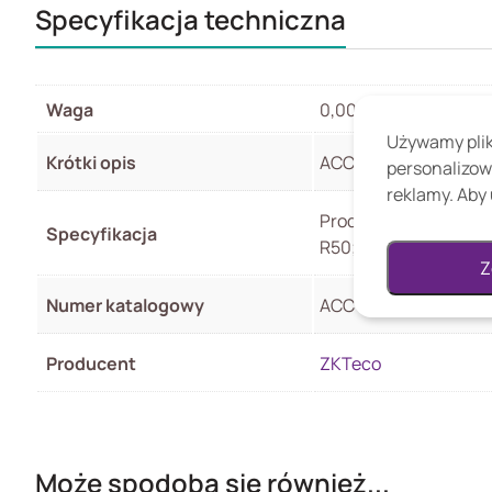
Specyfikacja techniczna
Waga
0,00 kg
Używamy pliki
Krótki opis
ACC-TSA-GLASS: Szkł
personalizow
reklamy. Aby 
Producent;ZKTeco;Gw
Specyfikacja
R50;Waga;3.5;
Z
Numer katalogowy
ACC-TSA-GLASS
Producent
ZKTeco
Może spodoba się również...