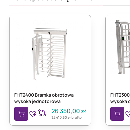
FHT2400 Bramka obrotowa
FHT2300
wysoka jednotorowa
wysoka 
26 350,00
zł
32 410,50
zł
brutto