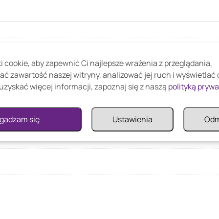
 cookie, aby zapewnić Ci najlepsze wrażenia z przeglądania,
o hartowane do modeli R30, R40 oraz R50
ać zawartość naszej witryny, analizować jej ruch i wyświetlać
uzyskać więcej informacji, zapoznaj się z naszą
polityką pryw
arancja;24 miesiące;Typ produktu;Wygrodzenie;Dodatkowe f
gadzam się
Ustawienia
Od