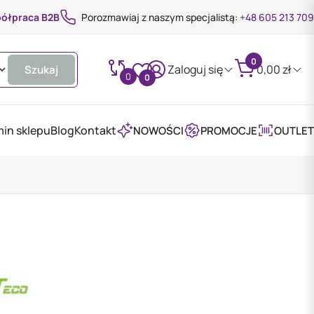
ółpraca B2B
Porozmawiaj z naszym specjalistą:
+48 605 213 709
0
Zaloguj się
0,00
zł
Szukaj
0
0
in sklepu
Blog
Kontakt
NOWOŚCI
PROMOCJE
OUTLET