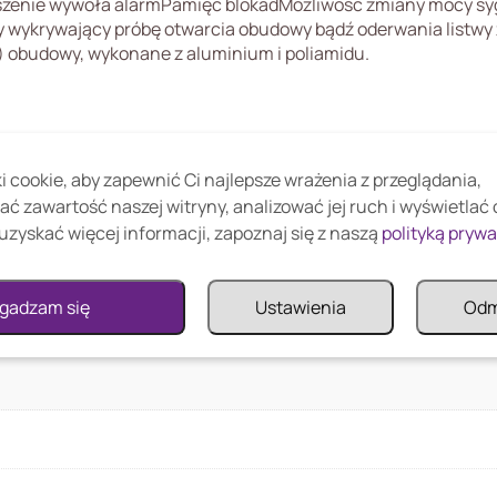
aruszenie wywoła alarmPamięć blokadMożliwość zmiany mocy s
 wykrywający próbę otwarcia obudowy bądź oderwania listwy 
obudowy, wykonane z aluminium i poliamidu.
 cookie, aby zapewnić Ci najlepsze wrażenia z przeglądania,
ać zawartość naszej witryny, analizować jej ruch i wyświetlać
uzyskać więcej informacji, zapoznaj się z naszą
polityką pryw
zerwieni z czterema wiązkami w brązowej obudowie.
gadzam się
Ustawienia
Od