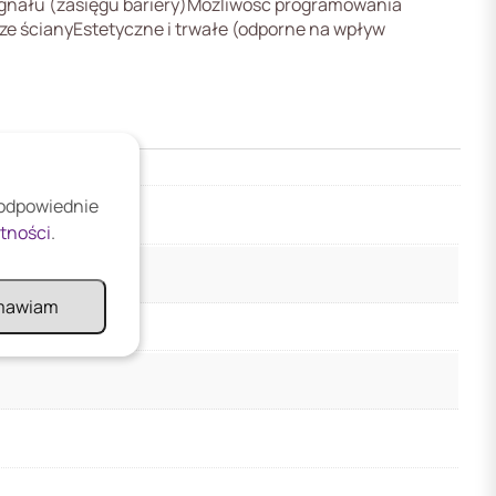
ygnału (zasięgu bariery)Możliwość programowania
ze ścianyEstetyczne i trwałe (odporne na wpływ
 odpowiednie
atności
.
mawiam