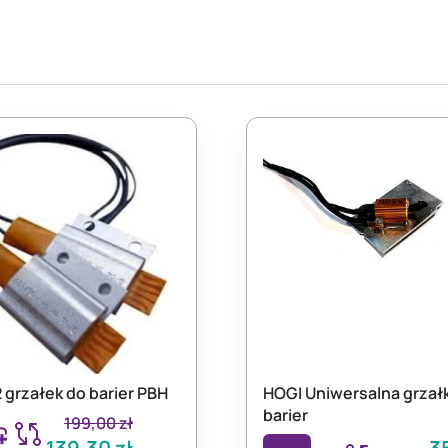
 grzałek do barier PBH
HOGI Uniwersalna grzał
barier
199,00
zł