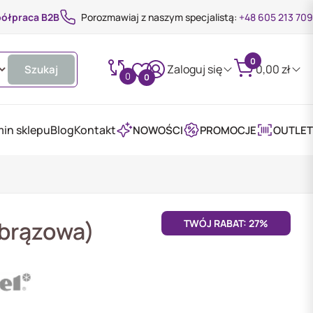
ółpraca B2B
Porozmawiaj z naszym specjalistą:
+48 605 213 709
0
Zaloguj się
0,00
zł
Szukaj
0
0
in sklepu
Blog
Kontakt
NOWOŚCI
PROMOCJE
OUTLET
(brązowa)
TWÓJ RABAT: 27%