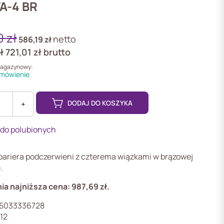
A-4 BR
0
zł
netto
586,19
zł
ł
721,01
zł
brutto
magazynowy:
mówienie
DODAJ DO KOSZYKA
+
 do polubionych
ariera podczerwieni z czterema wiązkami w brązowej
.
ieni
ia najniższa cena:
987,69
zł
.
5033336728
12
)