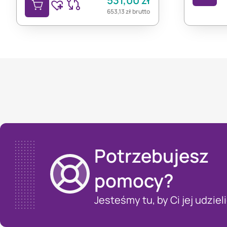
531,00
zł
653,13
zł
brutto
Potrzebujesz
pomocy?
Jesteśmy tu, by Ci jej udzieli