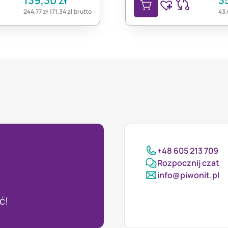
139,30
zł
3
244,77
zł
171,34
zł
brutto
43
+48 605 213 709
Rozpocznij czat
info@piwonit.pl
ć!