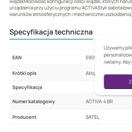
wiązekMożliwość konfiguracji ilości wiązek, których n
urządzenia przy użyciu programu ACTIVAStyk sabotażowy
warunków atmosferycznych i mechaniczne uszkodzenia) 
Specyfikacja techniczna
Używamy pliki
personalizow
EAN
5905033336728
reklamy. Aby 
Krótki opis
Aktywna bariera podc
Z
Specyfikacja
Numer katalogowy
ACTIVA-4 BR
Producent
SATEL