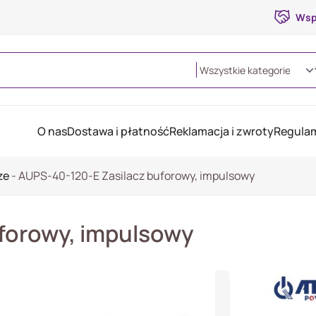
Wsp
O nas
Dostawa i płatność
Reklamacja i zwroty
Regulam
ze
-
AUPS-40-120-E Zasilacz buforowy, impulsowy
forowy, impulsowy