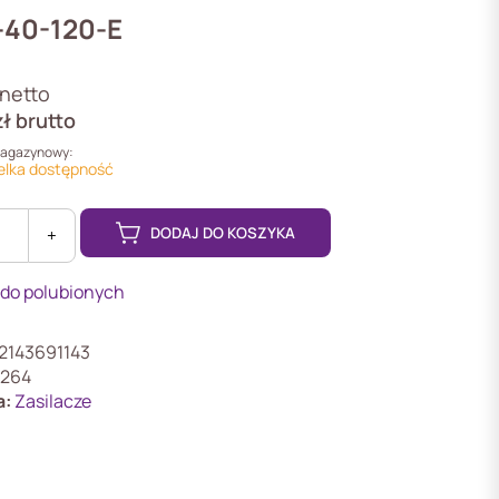
40-120-E
netto
zł
brutto
magazynowy:
elka dostępność
DODAJ DO KOSZYKA
+
 do polubionych
2143691143
264
,
a:
Zasilacze
y