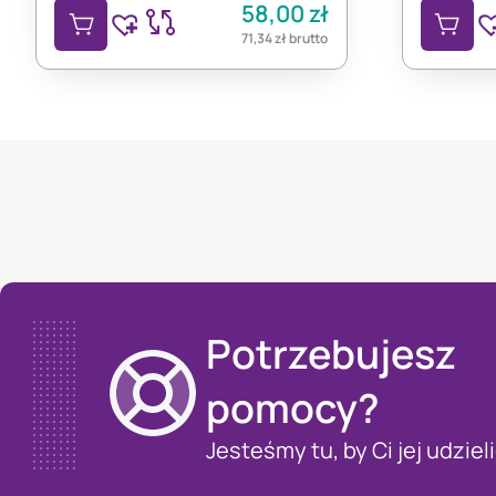
58,00
zł
71,34
zł
brutto
Potrzebujesz
pomocy?
Jesteśmy tu, by Ci jej udzieli