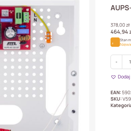
AUPS-
378,00
zł
464,94
Stan 
Niewi
-
ilość
AUPS-
Dodaj
40-
120-
E
EAN:
590
Zasilacz
SKU:
V59
buforowy
Kategori
impulsow