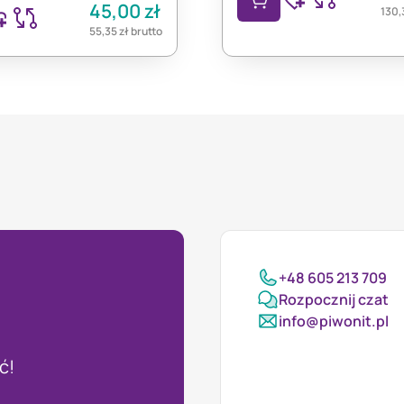
45,00
zł
130,
55,35
zł
brutto
+48 605 213 709
Rozpocznij czat
info@piwonit.pl
ć!