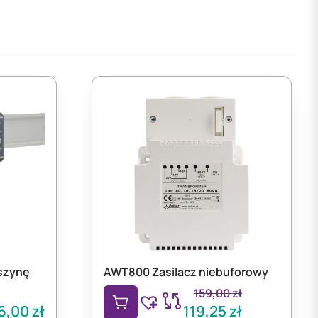
 szynę
AWT800 Zasilacz niebuforowy
159,00
zł
6,00
zł
119,25
zł