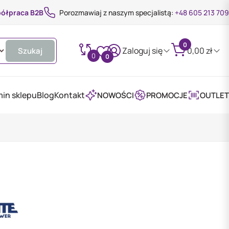
ółpraca B2B
Porozmawiaj z naszym specjalistą:
+48 605 213 709
0
Zaloguj się
0,00
zł
Szukaj
0
0
in sklepu
Blog
Kontakt
NOWOŚCI
PROMOCJE
OUTLET