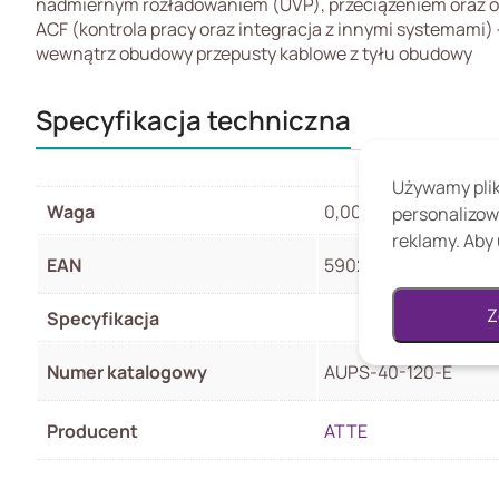
nadmiernym rozładowaniem (UVP), przeciążeniem oraz o
ACF (kontrola pracy oraz integracja z innymi systemam
wewnątrz obudowy przepusty kablowe z tyłu obudowy
Specyfikacja techniczna
Używamy pliki
Waga
0,00 kg
personalizow
reklamy. Aby 
EAN
5902143691143
Z
Specyfikacja
Numer katalogowy
AUPS-40-120-E
Producent
ATTE