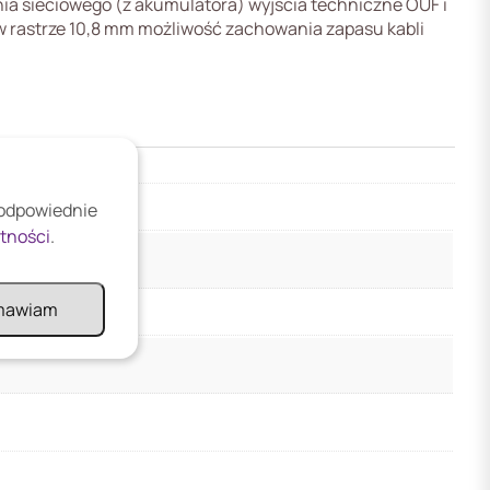
a sieciowego (z akumulatora) wyjścia techniczne OUF i
 rastrze 10,8 mm możliwość zachowania zapasu kabli
 odpowiednie
atności
.
mawiam