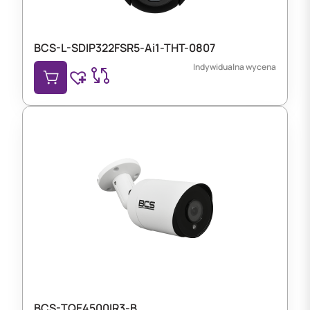
BCS-L-SDIP322FSR5-Ai1-THT-0807
Indywidualna wycena
BCS-TQE4500IR3-B