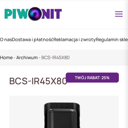
O nas
Dostawa i płatność
Reklamacja i zwroty
Regulamin skl
Home
-
Archiwum
-
BCS-IR45X80
BCS-IR45X80
TWÓJ RABAT: 25%