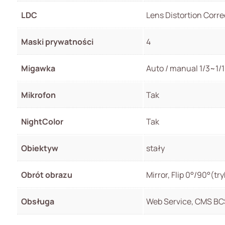
LDC
Lens Distortion Corre
Maski prywatności
4
Migawka
Auto / manual 1/3~1
Mikrofon
Tak
NightColor
Tak
Obiektyw
stały
Obrót obrazu
Mirror, Flip 0°/90°(t
Obsługa
Web Service, CMS BC