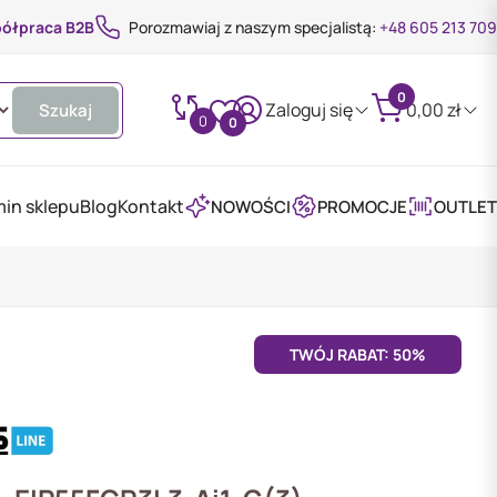
ółpraca B2B
Porozmawiaj z naszym specjalistą:
+48 605 213 709
0
Zaloguj się
0,00
zł
Szukaj
0
0
in sklepu
Blog
Kontakt
NOWOŚCI
PROMOCJE
OUTLET
TWÓJ RABAT: 50%