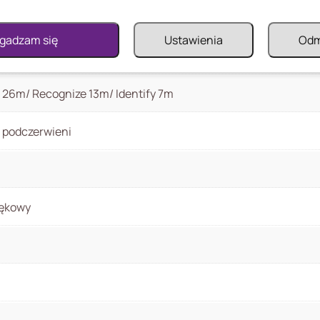
gadzam się
Ustawienia
Od
26m/ Recognize 13m/ Identify 7m
r podczerwieni
iękowy