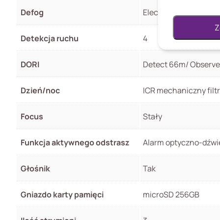
Defog
Electronic
Z
Detekcja ruchu
4
DORI
Detect 66m/ Observe 
Dzień/noc
ICR mechaniczny filt
Focus
Stały
Funkcja aktywnego odstrasz
Alarm optyczno-dźw
Głośnik
Tak
Gniazdo karty pamięci
microSD 256GB