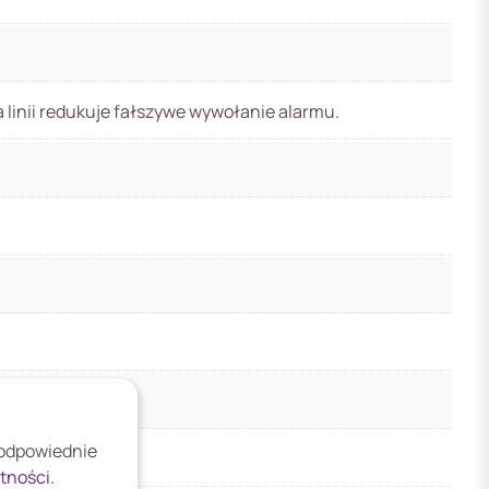
linii redukuje fałszywe wywołanie alarmu.
 odpowiednie
atności
.