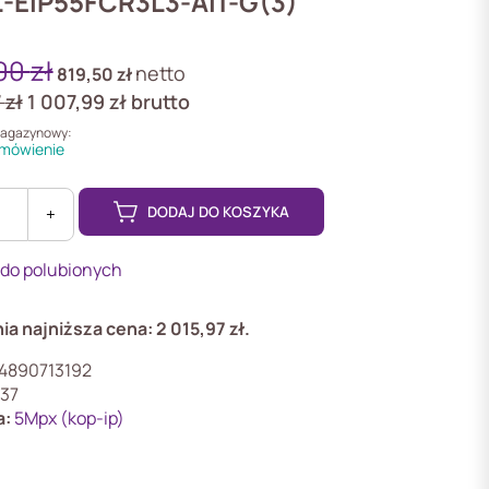
-EIP55FCR3L3-Ai1-G(3)
,00
zł
netto
819,50
zł
7
zł
1 007,99
zł
brutto
magazynowy:
mówienie
DODAJ DO KOSZYKA
+
 do polubionych
3L3-
ia najniższa cena:
2 015,97
zł
.
4890713192
37
a:
5Mpx (kop-ip)