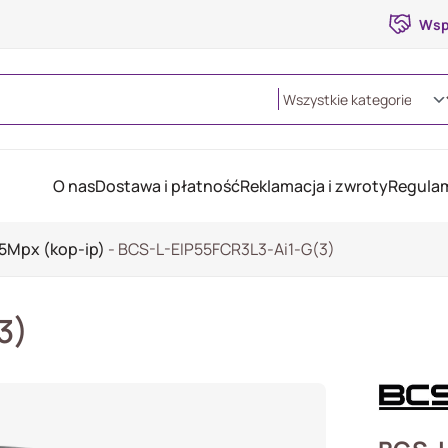
Wsp
O nas
Dostawa i płatność
Reklamacja i zwroty
Regulam
5Mpx (kop-ip)
-
BCS-L-EIP55FCR3L3-Ai1-G(3)
3)