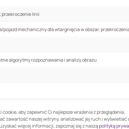
 przekroczenie linii
pojazd mechaniczny dla wtargnięcia w obszar, przekroczenia 
ne algorytmy rozpoznawania i analizy obrazu
kbps H.265: 3 kbps~16384 kbps
 cookie, aby zapewnić Ci najlepsze wrażenia z przeglądania,
ać zawartość naszej witryny, analizować jej ruch i wyświetlać
30IRE) 0.0003Lux(F1.0,B/W,30IRE) 0Lux(IR)
uzyskać więcej informacji, zapoznaj się z naszą
polityką pryw