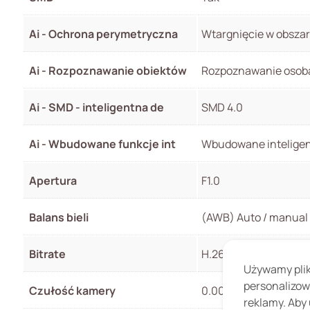
Ai - Ochrona perymetryczna
Wtargnięcie w obszar,
Ai - Rozpoznawanie obiektów
Rozpoznawanie osoba/
Ai - SMD - inteligentna de
SMD 4.0
Ai - Wbudowane funkcje int
Wbudowane inteligent
Apertura
F1.0
Balans bieli
(AWB) Auto / manual
Bitrate
H.264: 3 kbps~16384 
Używamy pliki
personalizow
Czułość kamery
0.003Lux(Color,F1.0,
reklamy. Aby 