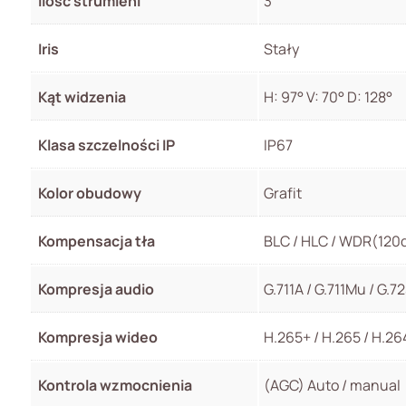
Ilość strumieni
3
Iris
Stały
Kąt widzenia
H: 97° V: 70° D: 128°
Klasa szczelności IP
IP67
Kolor obudowy
Grafit
Kompensacja tła
BLC / HLC / WDR(120d
Kompresja audio
G.711A / G.711Mu / G.7
Kompresja wideo
H.265+ / H.265 / H.26
Kontrola wzmocnienia
(AGC) Auto / manual