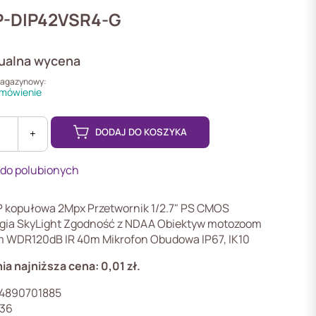
P-DIP42VSR4-G
ualna wycena
magazynowy:
mówienie
DODAJ DO KOSZYKA
+
 do polubionych
4-
P kopułowa 2Mpx Przetwornik 1/2.7" PS CMOS
gia SkyLight Zgodność z NDAA Obiektyw motozoom
 WDR120dB IR 40m Mikrofon Obudowa IP67, IK10
ia najniższa cena:
0,01
zł
.
4890701885
36