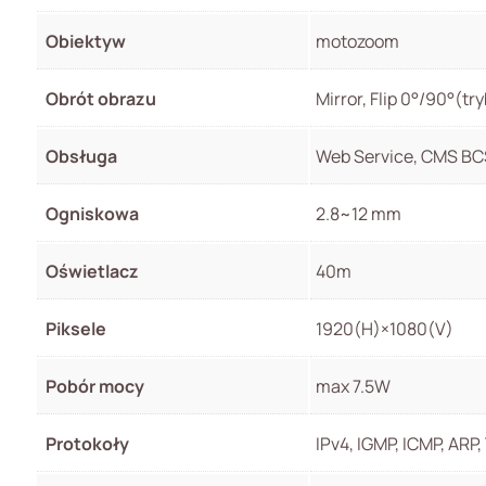
Obiektyw
motozoom
Obrót obrazu
Mirror, Flip 0°/90°(t
Obsługa
Web Service, CMS BC
Ogniskowa
2.8~12 mm
Oświetlacz
40m
Piksele
1920(H)×1080(V)
Pobór mocy
max 7.5W
Protokoły
IPv4, IGMP, ICMP, ARP