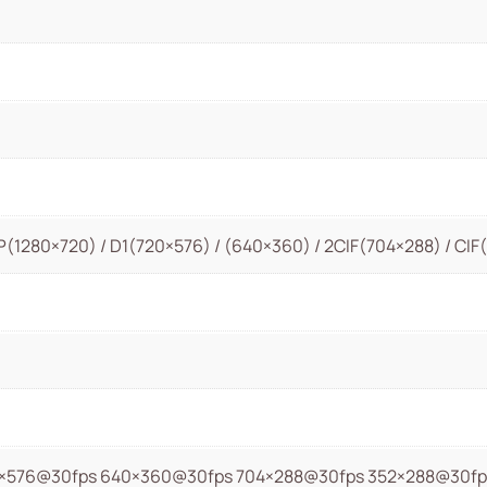
(1280×720) / D1(720×576) / (640×360) / 2CIF(704×288) / CIF
0×576@30fps 640×360@30fps 704×288@30fps 352×288@30fp