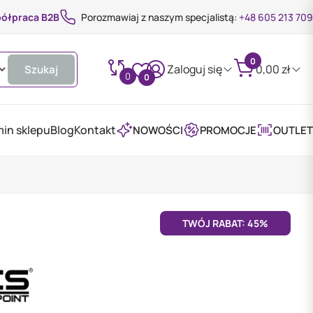
ółpraca B2B
Porozmawiaj z naszym specjalistą:
+48 605 213 709
0
Zaloguj się
0,00
zł
Szukaj
0
0
in sklepu
Blog
Kontakt
NOWOŚCI
PROMOCJE
OUTLET
TWÓJ RABAT: 45%