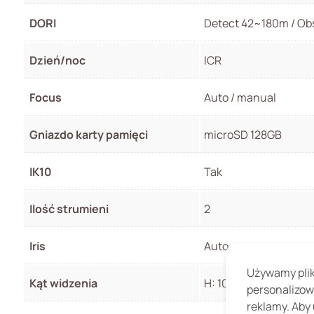
DORI
Detect 42~180m / Obs
Dzień/noc
ICR
Focus
Auto / manual
Gniazdo karty pamięci
microSD 128GB
IK10
Tak
Ilość strumieni
2
Iris
Auto
Używamy pliki
Kąt widzenia
H: 108.05°~ 32.59° V:
personalizow
reklamy. Aby 