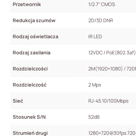
Przetwornik
1/2.7'' CMOS
Redukcja szumów
2D/3D DNR
Rodzaj oświetlacza
IR LED
Rodzaj zasilania
12VDC / PoE(802.3af)
Rozdzielczości
2M(1920×1080) / 720P
Rozdzielczość
2 Mpx
Sieć
RJ-45 10/100Mbps
Stosunek S/N
52dB
Strumień drugi
1280×720@30fps 72