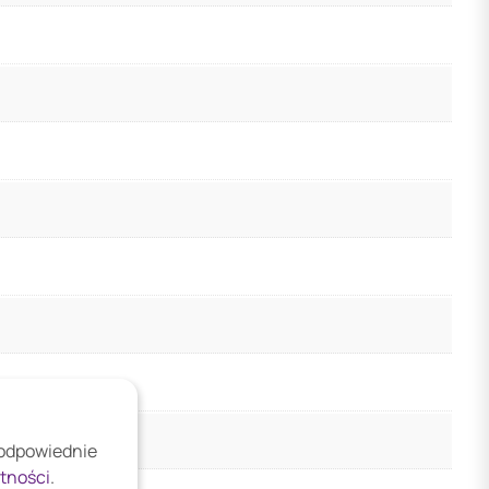
 odpowiednie
atności
.