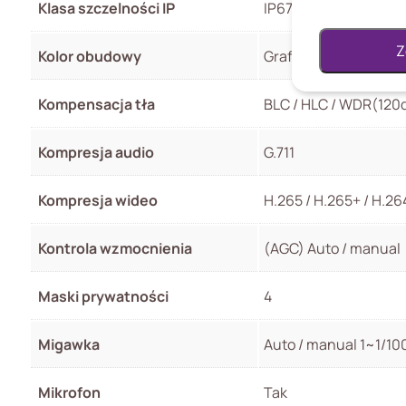
Klasa szczelności IP
IP67
Z
Kolor obudowy
Grafit
Kompensacja tła
BLC / HLC / WDR(120
Kompresja audio
G.711
Kompresja wideo
H.265 / H.265+ / H.26
Kontrola wzmocnienia
(AGC) Auto / manual
Maski prywatności
4
Migawka
Auto / manual 1~1/1
Mikrofon
Tak