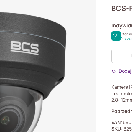
BCS-
Indywid
Stan 
Na za
-
ilość
BCS-
Dodaj
P-
DIP42VSR
G
Kamera I
Technolo
2.8~12mm
Poprzedn
EAN:
590
SKU:
B25