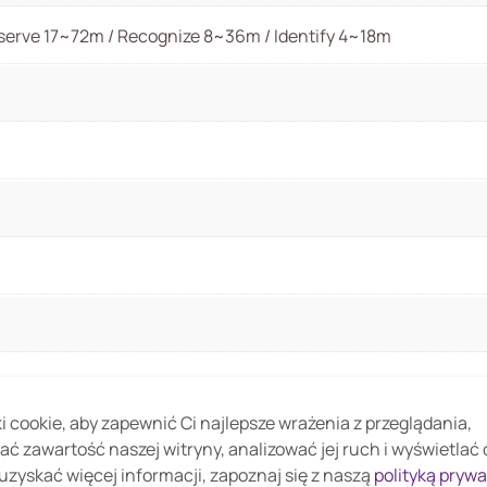
erve 17~72m / Recognize 8~36m / Identify 4~18m
 cookie, aby zapewnić Ci najlepsze wrażenia z przeglądania,
 56.81°~ 18.36°
ać zawartość naszej witryny, analizować jej ruch i wyświetlać
uzyskać więcej informacji, zapoznaj się z naszą
polityką pryw