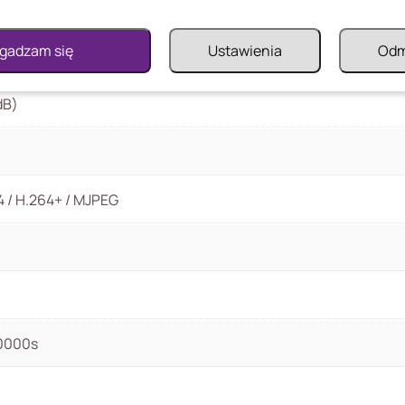
gadzam się
Ustawienia
Od
dB)
4 / H.264+ / MJPEG
00000s