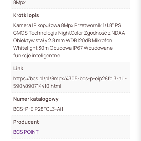
8Mpx
Krótki opis
Kamera IP kopułowa 8Mpx Przetwornik 1/1.8" PS
CMOS Technologia NightColor Zgodność z NDAA
Obiektyw stały 2.8 mm WDR120dB Mikrofon
Whitelight 30m Obudowa IP67 Wbudowane
funkcje inteligentne
Link
https://bcs.pl/pl/8mpx/4305-bcs-p-eip28fcl3-ai1-
5904890714410.html
Numer katalogowy
BCS-P-EIP28FCL3-Ai1
Producent
BCS POINT