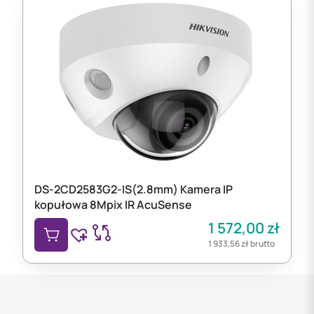
DS-2CD2583G2-IS(2.8mm) Kamera IP
kopułowa 8Mpix IR AcuSense
1 572,00
zł
1 933,56
zł
brutto