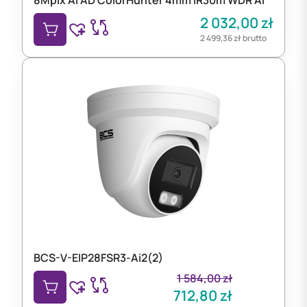
2 032,00
zł
2 499,36
zł
brutto
BCS-V-EIP28FSR3-Ai2(2)
1 584,00
zł
712,80
zł