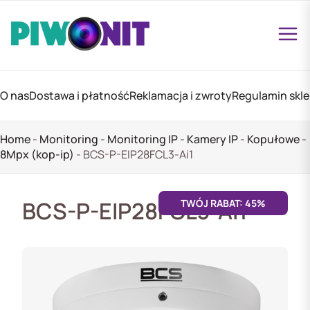
O nas
Dostawa i płatność
Reklamacja i zwroty
Regulamin skl
Home
-
Monitoring
-
Monitoring IP
-
Kamery IP
-
Kopułowe
-
8Mpx (kop-ip)
-
BCS-P-EIP28FCL3-Ai1
BCS-P-EIP28FCL3-Ai1
TWÓJ RABAT: 45%