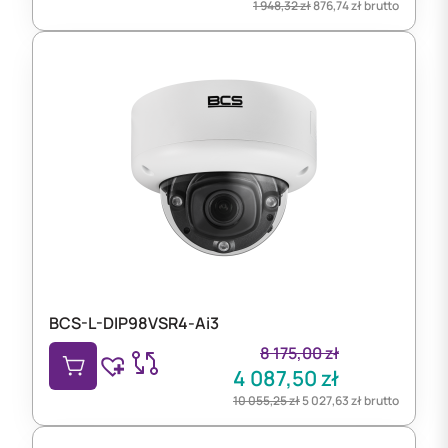
1 948,32
zł
876,74
zł
brutto
BCS-L-DIP98VSR4-Ai3
8 175,00
zł
4 087,50
zł
10 055,25
zł
5 027,63
zł
brutto