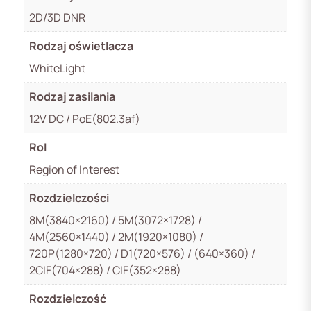
2D/3D DNR
Rodzaj oświetlacza
WhiteLight
Rodzaj zasilania
12V DC / PoE(802.3af)
RoI
Region of Interest
Rozdzielczości
8M(3840×2160) / 5M(3072×1728) /
4M(2560×1440) / 2M(1920×1080) /
720P(1280×720) / D1(720×576) / (640×360) /
2CIF(704×288) / CIF(352×288)
Rozdzielczość