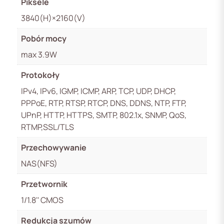
Piksele
3840(H)×2160(V)
Pobór mocy
max 3.9W
Protokoły
IPv4, IPv6, IGMP, ICMP, ARP, TCP, UDP, DHCP,
PPPoE, RTP, RTSP, RTCP, DNS, DDNS, NTP, FTP,
UPnP, HTTP, HTTPS, SMTP, 802.1x, SNMP, QoS,
RTMP,SSL/TLS
Przechowywanie
NAS(NFS)
Przetwornik
1/1.8'' CMOS
Redukcja szumów