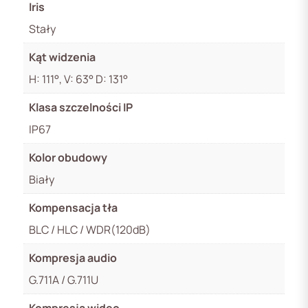
Iris
Stały
Kąt widzenia
H: 111°, V: 63° D: 131°
Klasa szczelności IP
IP67
Kolor obudowy
Biały
Kompensacja tła
BLC / HLC / WDR(120dB)
Kompresja audio
G.711A / G.711U
Kompresja wideo