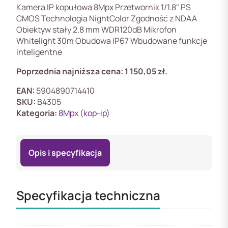
Ai1
Kamera IP kopułowa 8Mpx Przetwornik 1/1.8" PS
CMOS Technologia NightColor Zgodność z NDAA
Obiektyw stały 2.8 mm WDR120dB Mikrofon
Whitelight 30m Obudowa IP67 Wbudowane funkcje
inteligentne
Poprzednia najniższa cena:
1 150,05
zł
.
EAN:
5904890714410
SKU:
B4305
Kategoria:
8Mpx (kop-ip)
Opis i specyfikacja
Specyfikacja techniczna