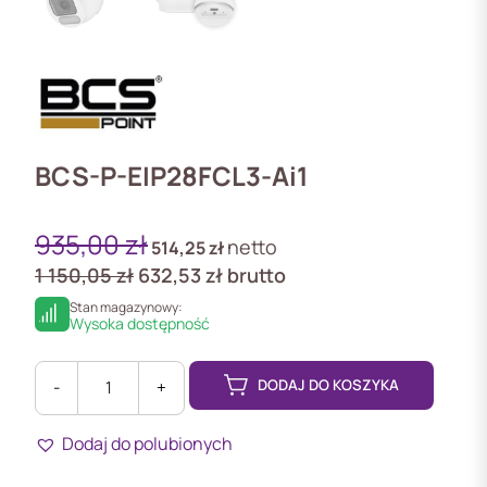
BCS-P-EIP28FCL3-Ai1
935,00
zł
netto
514,25
zł
1 150,05
zł
632,53
zł
brutto
Stan magazynowy:
Wysoka dostępność
DODAJ DO KOSZYKA
-
+
ilość
BCS-
Dodaj do polubionych
P-
EIP28FCL3-