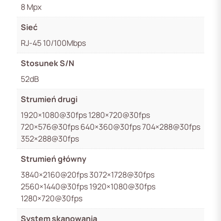
8 Mpx
Sieć
RJ-45 10/100Mbps
Stosunek S/N
52dB
Strumień drugi
1920×1080@30fps 1280×720@30fps
720×576@30fps 640×360@30fps 704×288@30fps
352×288@30fps
Strumień główny
3840×2160@20fps 3072×1728@30fps
2560×1440@30fps 1920×1080@30fps
1280×720@30fps
System skanowania