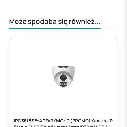
Może spodoba się również...
IPC3618SB-ADF40KMC-I0 (PROMO) Kamera IP
8Mpix AI AD ColorHunter 4mm IR30m WDR AI