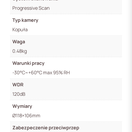
Progressive Scan
Typ kamery
Kopuła
Waga
0.48kg
Warunki pracy
-30°C~+60°C max 95% RH
WDR
120dB
Wymiary
Ø118×106mm
Zabezpeczenie przeciwprzep