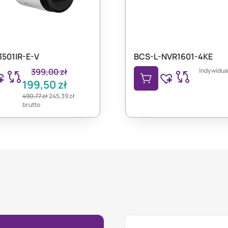
3501IR-E-V
BCS-L-NVR1601-4KE
399,00
zł
Indywidua
199,50
zł
490,77
zł
245,39
zł
brutto