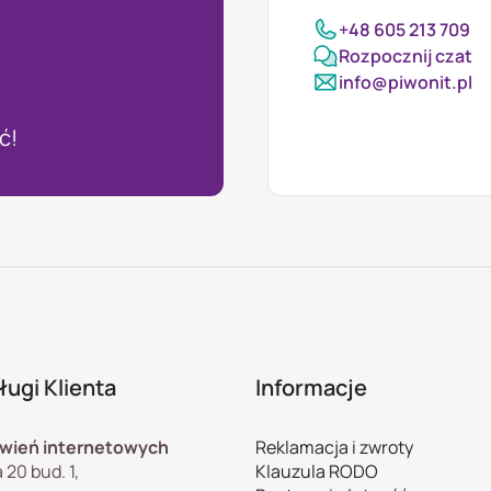
+48 605 213 709
Rozpocznij czat
info@piwonit.pl
ć!
ugi Klienta
Informacje
wień internetowych
Reklamacja i zwroty
 20 bud. 1,
Klauzula RODO