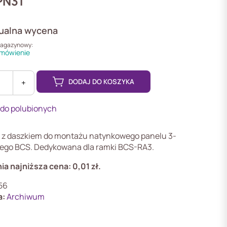
PN31
ualna wycena
magazynowy:
mówienie
DODAJ DO KOSZYKA
+
 do polubionych
z daszkiem do montażu natynkowego panelu 3-
go BCS. Dedykowana dla ramki BCS-RA3.
ia najniższa cena:
0,01
zł
.
56
a:
Archiwum