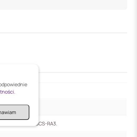
 odpowiednie
atności
.
mawiam
wana dla ramki BCS-RA3.