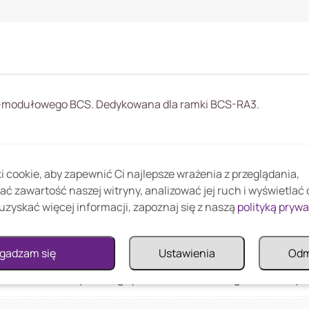
-modułowego BCS. Dedykowana dla ramki BCS-RA3.
 cookie, aby zapewnić Ci najlepsze wrażenia z przeglądania,
ać zawartość naszej witryny, analizować jej ruch i wyświetlać
uzyskać więcej informacji, zapoznaj się z naszą
polityką pryw
gadzam się
Ustawienia
Od
do montażu natynkowego panelu 3-modułowego BCS. Dedyko