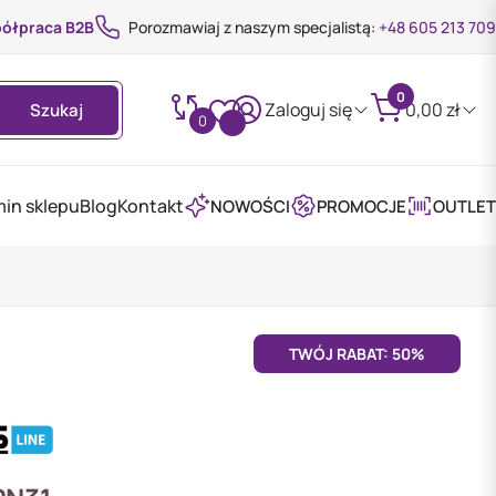
ółpraca B2B
Porozmawiaj z naszym specjalistą:
+48 605 213 709
0
Zaloguj się
0,00
zł
Szukaj
0
in sklepu
Blog
Kontakt
NOWOŚCI
PROMOCJE
OUTLET
TWÓJ RABAT: 50%