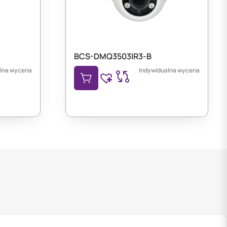
BCS-DMQ3503IR3-B
lna wycena
Indywidualna wycena