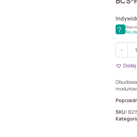
BCS-
Indywid
Stan 
Na za
-
ilość
BCS-
Dodaj
PN31
Obudowa 
modułowe
Poprzedn
SKU:
B21
Kategori