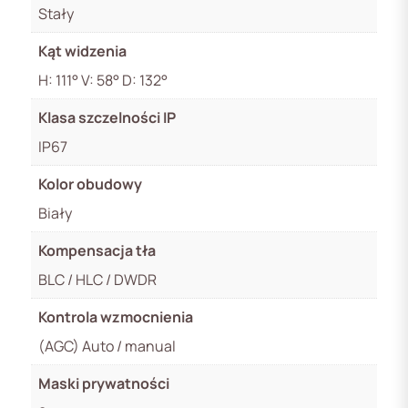
Stały
Kąt widzenia
H: 111° V: 58° D: 132°
Klasa szczelności IP
IP67
Kolor obudowy
Biały
Kompensacja tła
BLC / HLC / DWDR
Kontrola wzmocnienia
(AGC) Auto / manual
Maski prywatności