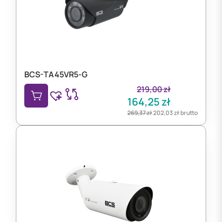
BCS-TA45VR5-G
219,00
zł
164,25
zł
269,37
zł
202,03
zł
brutto