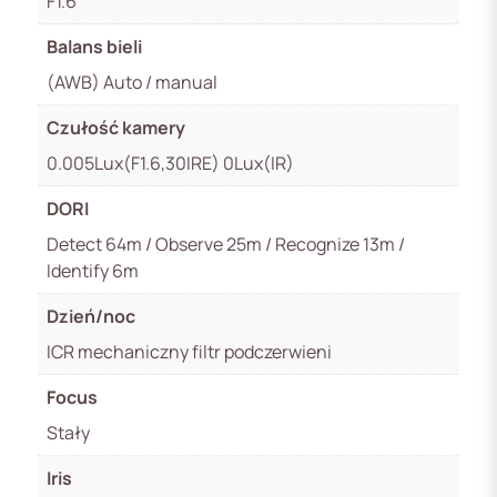
F1.6
Balans bieli
(AWB) Auto / manual
Czułość kamery
0.005Lux(F1.6,30IRE) 0Lux(IR)
DORI
Detect 64m / Observe 25m / Recognize 13m /
Identify 6m
Dzień/noc
ICR mechaniczny filtr podczerwieni
Focus
Stały
Iris