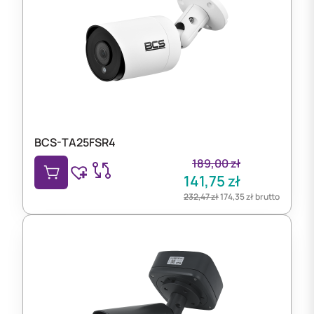
BCS-TA25FSR4
189,00
zł
141,75
zł
232,47
zł
174,35
zł
brutto