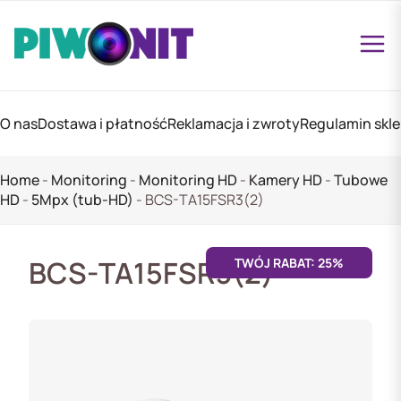
O nas
Dostawa i płatność
Reklamacja i zwroty
Regulamin skl
Home
-
Monitoring
-
Monitoring HD
-
Kamery HD
-
Tubowe
HD
-
5Mpx (tub-HD)
-
BCS-TA15FSR3(2)
BCS-TA15FSR3(2)
TWÓJ RABAT: 25%