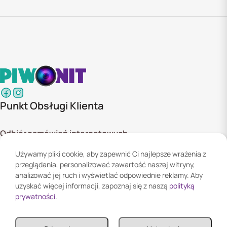
Punkt Obsługi Klienta
Odbiór zamówień internetowych
ul. Szyszkowa 20 bud. 1,
Używamy pliki cookie, aby zapewnić Ci najlepsze wrażenia z
02-285 Warszawa
przeglądania, personalizować zawartość naszej witryny,
Godziny otwarcia:
analizować jej ruch i wyświetlać odpowiednie reklamy. Aby
Pn. - Pt. 08:00 - 16:00
uzyskać więcej informacji, zapoznaj się z naszą
polityką
prywatności
.
Informacje