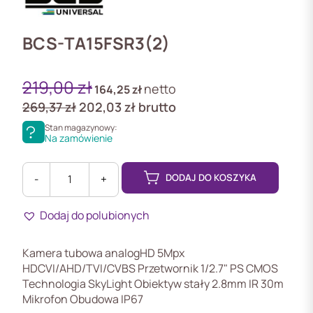
BCS-TA15FSR3(2)
219,00
zł
netto
164,25
zł
269,37
zł
202,03
zł
brutto
Stan magazynowy:
Na zamówienie
DODAJ DO KOSZYKA
-
+
ilość
BCS-
Dodaj do polubionych
TA15FSR3(2)
Kamera tubowa analogHD 5Mpx
HDCVI/AHD/TVI/CVBS Przetwornik 1/2.7" PS CMOS
Technologia SkyLight Obiektyw stały 2.8mm IR 30m
Mikrofon Obudowa IP67