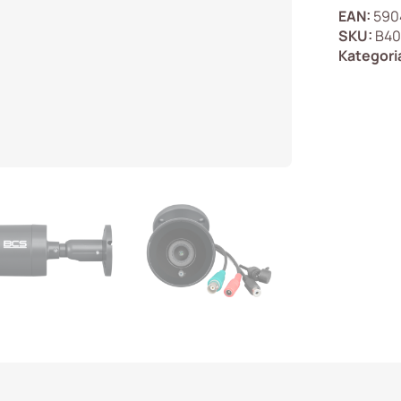
EAN:
590
SKU:
B40
Kategori