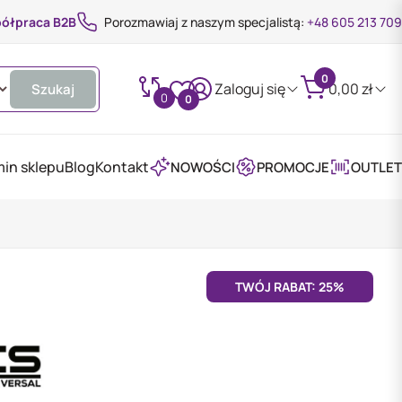
ółpraca B2B
Porozmawiaj z naszym specjalistą:
+48 605 213 709
0
Zaloguj się
0,00
zł
Szukaj
0
0
in sklepu
Blog
Kontakt
NOWOŚCI
PROMOCJE
OUTLET
TWÓJ RABAT: 25%