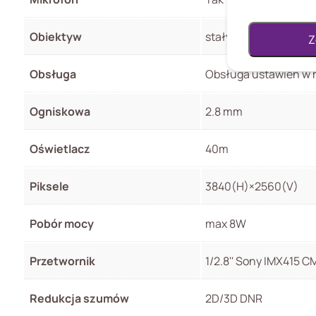
Obiektyw
stały
Z
Obsługa
Obsługa ustawień w 
Ogniskowa
2.8 mm
Oświetlacz
40m
Piksele
3840(H)×2560(V)
Pobór mocy
max 8W
Przetwornik
1/2.8'' Sony IMX415 
Redukcja szumów
2D/3D DNR