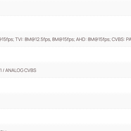
@15fps; TVI: 8M@12.5fps, 8M@15fps; AHD: 8M@15fps; CVBS: 
VI / ANALOG CVBS