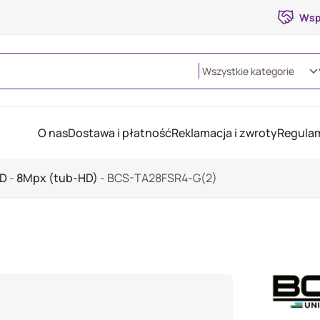
Wsp
O nas
Dostawa i płatność
Reklamacja i zwroty
Regulam
HD
-
8Mpx (tub-HD)
-
BCS-TA28FSR4-G(2)