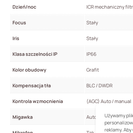
Dzień/noc
ICR mechaniczny filt
Focus
Stały
Iris
Stały
Klasa szczelności IP
IP66
Kolor obudowy
Grafit
Kompensacja tła
BLC / DWDR
Kontrola wzmocnienia
(AGC) Auto / manual
Używamy pliki
Migawka
Auto / manual 1/30s
personalizow
reklamy. Aby 
Mikrofon
Tak