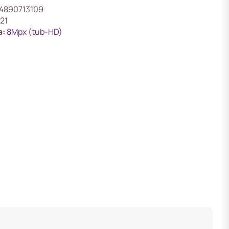
4890713109
21
a:
8Mpx (tub-HD)