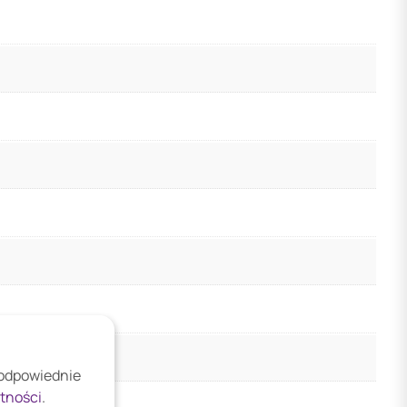
 odpowiednie
atności
.