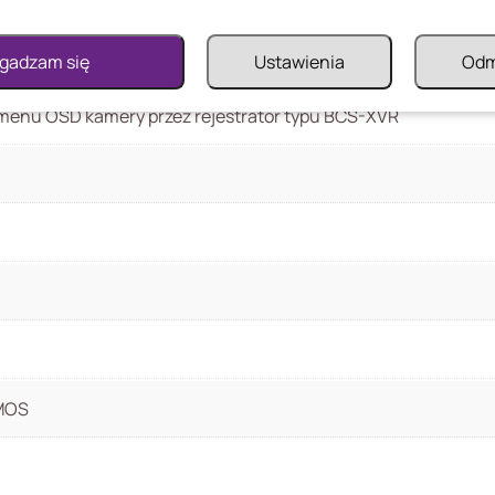
gadzam się
Ustawienia
Od
menu OSD kamery przez rejestrator typu BCS-XVR
CMOS