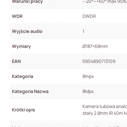
Warunki pracy
– 20°~+60° max 95%
WDR
DWDR
Wyjście audio
1
Wymiary
Ø187×68mm
EAN
5904890713109
Kategoria
8mpx
Kategoria Nazwa
8Mpx
Kamera tubowa analo
Krótki opis
stały 2.8mm IR 40m M