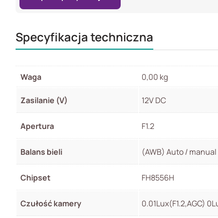
Specyfikacja techniczna
Waga
0,00 kg
Zasilanie (V)
12V DC
Apertura
F1.2
Balans bieli
(AWB) Auto / manual
Chipset
FH8556H
Czułość kamery
0.01Lux(F1.2,AGC) 0L