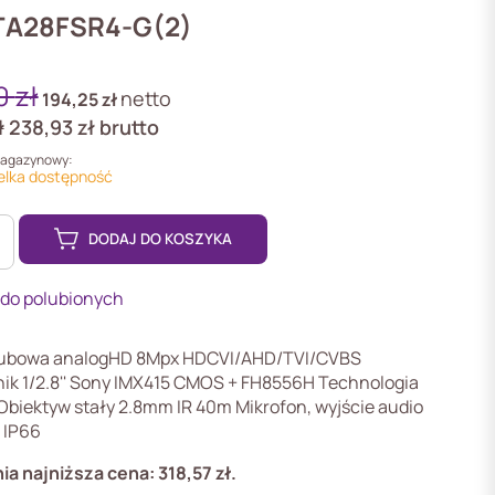
TA28FSR4-G(2)
0
zł
netto
194,25
zł
ł
238,93
zł
brutto
magazynowy:
elka dostępność
DODAJ DO KOSZYKA
 do polubionych
4-
ubowa analogHD 8Mpx HDCVI/AHD/TVI/CVBS
ik 1/2.8'' Sony IMX415 CMOS + FH8556H Technologia
Obiektyw stały 2.8mm IR 40m Mikrofon, wyjście audio
 IP66
ia najniższa cena:
318,57
zł
.