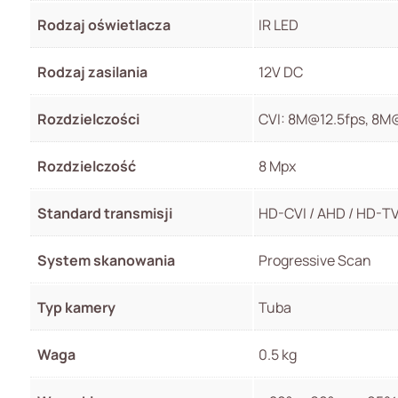
Rodzaj oświetlacza
IR LED
Rodzaj zasilania
12V DC
Rozdzielczości
CVI: 8M@12.5fps, 8M
Rozdzielczość
8 Mpx
Standard transmisji
HD-CVI / AHD / HD-T
System skanowania
Progressive Scan
Typ kamery
Tuba
Waga
0.5 kg