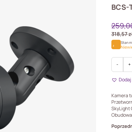
BCS-
259,0
318,57
z
Stan 
Niewi
-
+
ilość
BCS-
Dodaj
TA28FSR
G(2)
Kamera t
Przetworn
SkyLight 
Obudowa
Poprzedn