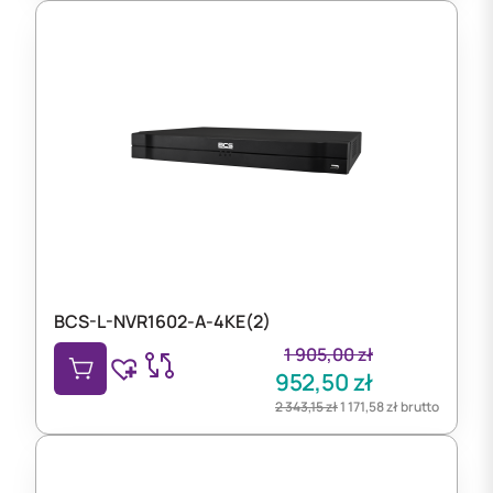
BCS-L-NVR1602-A-4KE(2)
1 905,00
zł
952,50
zł
2 343,15
zł
1 171,58
zł
brutto