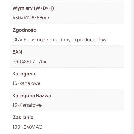
Wymiary (W×D×H)
430×412.8×88mm
Zgodność
ONVIF, obsługa kamer innych producentów
EAN
5904890711754
Kategoria
16-kanalowe
Kategoria Nazwa
16-Kanałowe
Zasilanie
100~240V AC