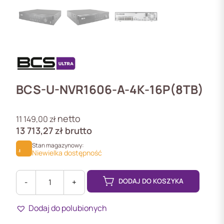
BCS-U-NVR1606-A-4K-16P(8TB)
netto
11 149,00
zł
13 713,27
zł
brutto
Stan magazynowy:
Niewielka dostępność
DODAJ DO KOSZYKA
-
+
ilość
BCS-
Dodaj do polubionych
U-
NVR1606-