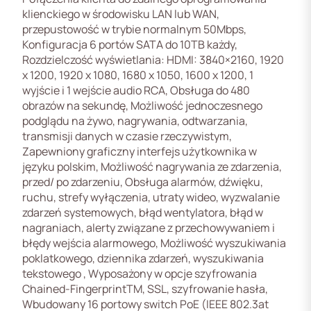
klienckiego w środowisku LAN lub WAN,
przepustowość w trybie normalnym 50Mbps,
Konfiguracja 6 portów SATA do 10TB każdy,
Rozdzielczość wyświetlania: HDMI: 3840×2160, 1920
x 1200, 1920 x 1080, 1680 x 1050, 1600 x 1200, 1
wyjście i 1 wejście audio RCA, Obsługa do 480
obrazów na sekundę, Możliwość jednoczesnego
podglądu na żywo, nagrywania, odtwarzania,
transmisji danych w czasie rzeczywistym,
Zapewniony graficzny interfejs użytkownika w
języku polskim, Możliwość nagrywania ze zdarzenia,
przed/ po zdarzeniu, Obsługa alarmów, dźwięku,
ruchu, strefy wyłączenia, utraty wideo, wyzwalanie
zdarzeń systemowych, błąd wentylatora, błąd w
nagraniach, alerty związane z przechowywaniem i
błędy wejścia alarmowego, Możliwość wyszukiwania
poklatkowego, dziennika zdarzeń, wyszukiwania
tekstowego , Wyposażony w opcje szyfrowania
Chained-FingerprintTM, SSL, szyfrowanie hasła,
Wbudowany 16 portowy switch PoE (IEEE 802.3at