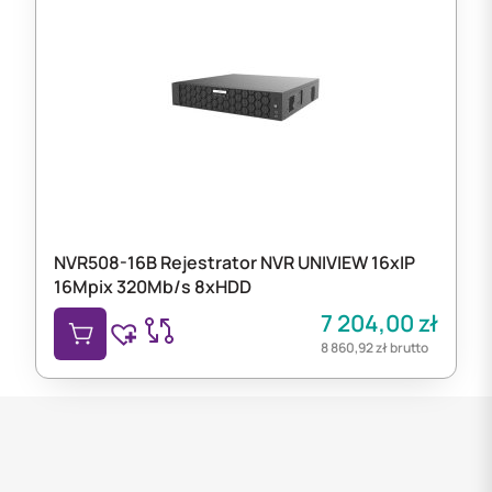
NVR508-16B Rejestrator NVR UNIVIEW 16xIP
16Mpix 320Mb/s 8xHDD
7 204,00
zł
8 860,92
zł
brutto