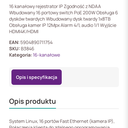
A-
16 kanałowy rejestrator IP Zgodność z NDAA
4K-
Wbudowany 16 portowy switch PoE 200W Obsługa 6
16P(8TB)
dysków twardych Wbudowany dysk twardy 1x8TB
Obsługa kamer IP 12Mpx Alarm 4/1, audio 1/1 Wyjście
HDMI4K/HDMI
EAN:
5904890711754
SKU:
B3846
Kategoria:
16-kanałowe
Opis i specyfikacja
Opis produktu
System Linux, 16 portów Fast Ethernet (kamera IP),
Połączenia klienta do zdalnego oprogramowania