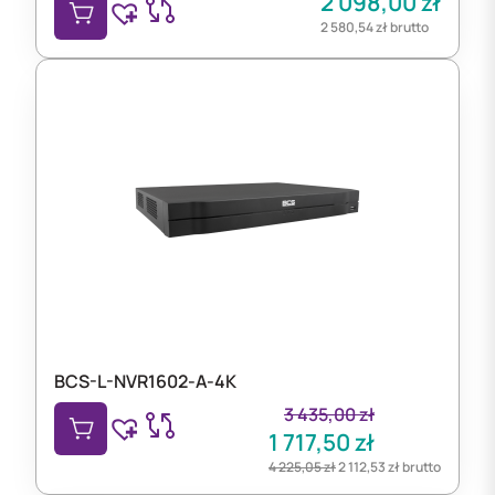
2 098,00
zł
2 580,54
zł
brutto
BCS-L-NVR1602-A-4K
3 435,00
zł
1 717,50
zł
4 225,05
zł
2 112,53
zł
brutto