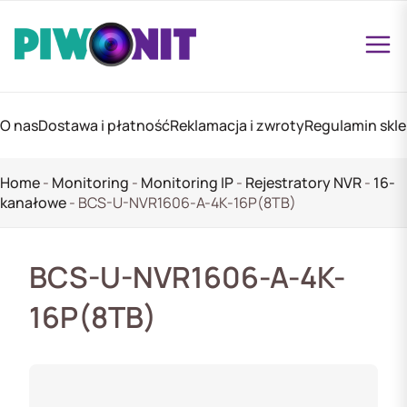
O nas
Dostawa i płatność
Reklamacja i zwroty
Regulamin skl
Home
-
Monitoring
-
Monitoring IP
-
Rejestratory NVR
-
16-
kanałowe
-
BCS-U-NVR1606-A-4K-16P(8TB)
BCS-U-NVR1606-A-4K-
16P(8TB)