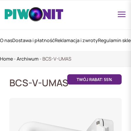
O nas
Dostawa i płatność
Reklamacja i zwroty
Regulamin skl
Home
-
Archiwum
-
BCS-V-UMAS
BCS-V-UMAS
TWÓJ RABAT: 55%