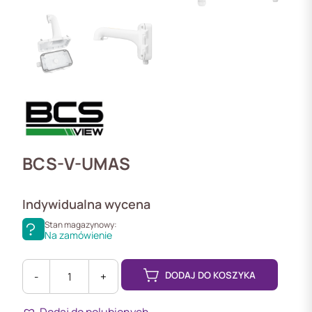
BCS-V-UMAS
Indywidualna wycena
Stan magazynowy:
Na zamówienie
DODAJ DO KOSZYKA
-
+
ilość
BCS-
Dodaj do polubionych