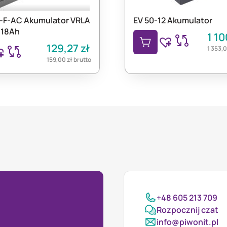
-F-AC Akumulator VRLA
EV 50-12 Akumulator
 18Ah
1 1
129,27
zł
1 353,
159,00
zł
brutto
+48 605 213 709
Rozpocznij czat
info@piwonit.pl