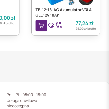
TB-12-18-AC Akumulator VRLA
GEL 12V 18Ah
00,00
zł
77,24
zł
00
zł
brutto
95,00
zł
brutto
Pn. - Pt.: 08:00 - 16:00
Usługa chwilowo
niedostępna