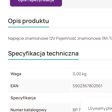
Opis produktu
Napięcie znamionowe 12V Pojemność znamionowa 7Ah Tec
Specyfikacja techniczna
Waga
0,00 kg
EAN
5902367802561
Specyfikacja
Używamy pliki
Numer katalogowy
BP 7-12