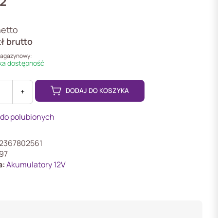
12
etto
zł
brutto
magazynowy:
a dostępność
DODAJ DO KOSZYKA
+
 do polubionych
or
2367802561
97
a:
Akumulatory 12V