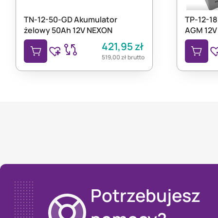
TN-12-50-GD Akumulator
TP-12-18
żelowy 50Ah 12V NEXON
AGM 12V
421,95
zł
519,00
zł
brutto
Potrzebujesz