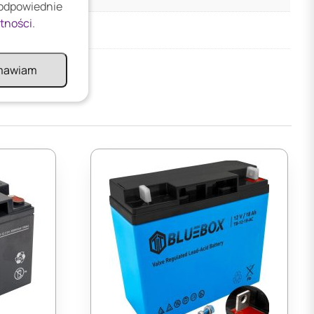
 odpowiednie
atności
.
mawiam