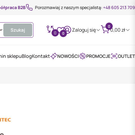
ółpraca B2B
Porozmawiaj z naszym specjalistą:
+48 605 213 709
0
Zaloguj się
0,00
zł
Szukaj
0
0
in sklepu
Blog
Kontakt
NOWOŚCI
PROMOCJE
OUTLET