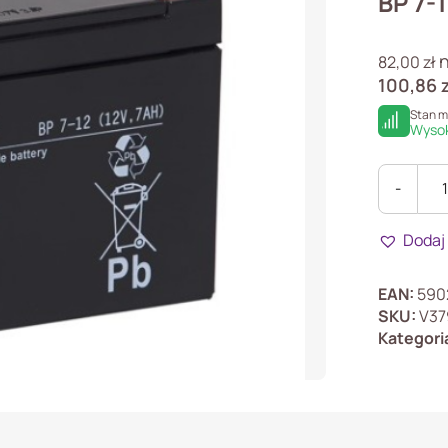
BP 7-
n
82,00
zł
100,86
Stan 
Wysok
-
ilość
BP
Dodaj
7-
12
Akumulat
EAN:
590
BP
SKU:
V37
7Ah
Kategori
/
12V