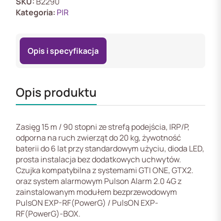
SKU:
B2290
Kategoria:
PIR
Opis i specyfikacja
Opis produktu
Zasięg 15 m / 90 stopni ze strefą podejścia​, IRP/P,
odporna na ruch zwierząt do 20 kg, żywotność
baterii do 6 lat przy standardowym użyciu​, dioda LED​,
prosta instalacja bez dodatkowych uchwytów.
Czujka kompatybilna z systemami GTI ONE, GTX2.
oraz system alarmowym Pulson Alarm 2.0 4G z
zainstalowanym modułem bezprzewodowym
PulsON EXP-RF(PowerG) / PulsON EXP-
RF(PowerG)-BOX.