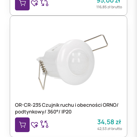
95,00
zł
116,85
zł
brutto
OR-CR-235 Czujnik ruchu i obecności ORNO/
podtynkowy/ 360°/ IP20
34,58
zł
42,53
zł
brutto