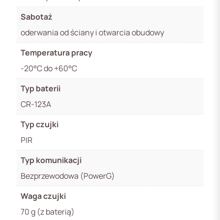
Sabotaż
oderwania od ściany i otwarcia obudowy
Temperatura pracy
-20°C do +60°C
Typ baterii
CR-123A
Typ czujki
PIR
Typ komunikacji
Bezprzewodowa (PowerG)
Waga czujki
70 g (z baterią)