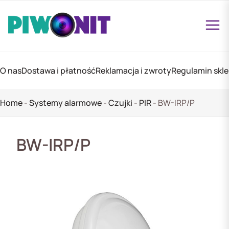
O nas
Dostawa i płatność
Reklamacja i zwroty
Regulamin skl
Home
-
Systemy alarmowe
-
Czujki
-
PIR
-
BW-IRP/P
BW-IRP/P