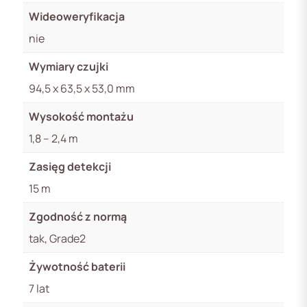
Wideoweryfikacja
nie
Wymiary czujki
94,5 x 63,5 x 53,0 mm
Wysokość montażu
1,8 – 2,4 m
Zasięg detekcji
15 m
Zgodność z normą
tak, Grade2
Żywotność baterii
7 lat