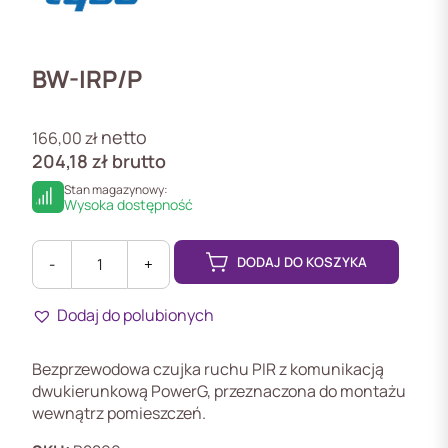
BW-IRP/P
netto
166,00
zł
204,18
zł
brutto
Stan magazynowy:
Wysoka dostępność
DODAJ DO KOSZYKA
-
+
ilość
BW-
Dodaj do polubionych
IRP/P
Bezprzewodowa czujka ruchu PIR z komunikacją
dwukierunkową PowerG, przeznaczona do montażu
wewnątrz pomieszczeń.