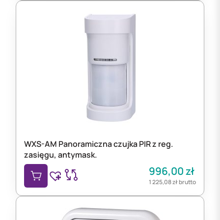
WXS-AM Panoramiczna czujka PIR z reg.
zasięgu, antymask.
996,00
zł
1 225,08
zł
brutto