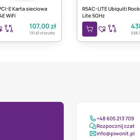
CI-E Karta sieciowa
R5AC-LITE Ubiquiti Roc
4E WiFi
Lite 5GHz
107,00
zł
43
131,61
zł
brutto
538,
+48 605 213 709
Rozpocznij czat
info@piwonit.pl