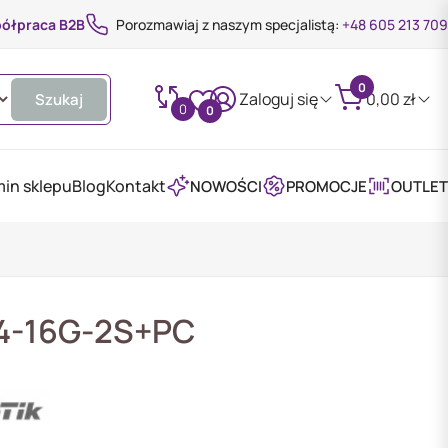
ółpraca B2B
Porozmawiaj z naszym specjalistą:
+48 605 213 709
0
Zaloguj się
0,00
zł
Szukaj
0
0
in sklepu
Blog
Kontakt
NOWOŚCI
PROMOCJE
OUTLET
4-16G-2S+PC