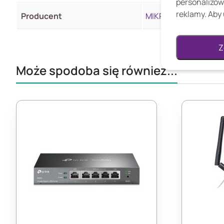
personalizow
reklamy. Aby 
Producent
MIKROTIK
Z
Może spodoba się również...