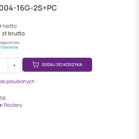
004-16G-2S+PC
netto
ł
0
zł
brutto
magazynowy:
mówienie
DODAJ DO KOSZYKA
+
-
 do polubionych
K
56
BOARD
a:
Routery
-