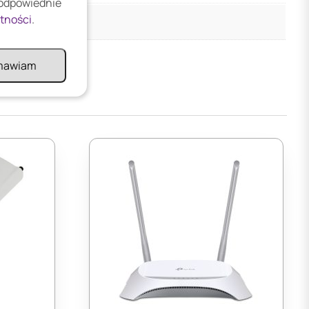
 odpowiednie
atności
.
mawiam