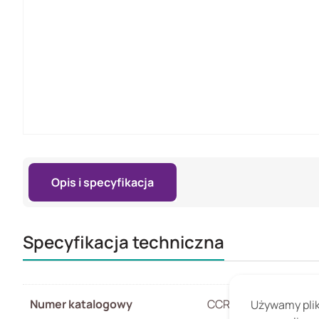
Opis i specyfikacja
Specyfikacja techniczna
Numer katalogowy
CCR2004-16G-2S+P
Używamy pliki