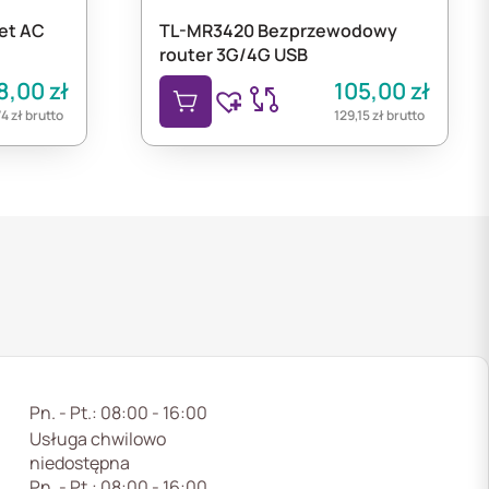
ket AC
TL-MR3420 Bezprzewodowy
router 3G/4G USB
8,00
zł
105,00
zł
74
zł
brutto
129,15
zł
brutto
Pn. - Pt.: 08:00 - 16:00
Usługa chwilowo
niedostępna
Pn. - Pt.: 08:00 - 16:00