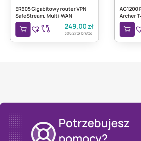
ER605 Gigabitowy router VPN
AC1200 P
SafeStream, Multi-WAN
Archer T
249,00
zł
306,27
zł
brutto
Potrzebujesz
pomocy?