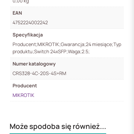
0,00 kg
EAN
4752224002242
Specyfikacja
Producent;MIKROTIK;Gwarancja;24 miesiące;Typ
produktu;Switch 24xSFP;Waga;2.5;
Numer katalogowy
CRS328-4C-20S-4S+RM
Producent
MIKROTIK
Może spodoba się również...