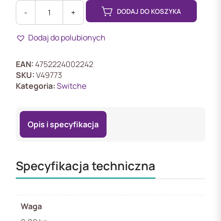
DODAJ DO KOSZYKA
-
+
ilość
CRS328-
Dodaj do polubionych
4C-
20S-
4S+RM
EAN:
4752224002242
MikroTik
SKU:
V49773
Switch
Kategoria:
Switche
24x
SFP,
4x
Opis i specyfikacja
SFP+,
4x
RJ45
1000Mb/s
Specyfikacja techniczna
Waga