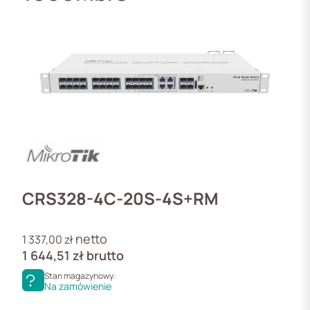
CRS328-4C-20S-4S+RM
netto
1 337,00
zł
1 644,51
zł
brutto
Stan magazynowy:
Na zamówienie