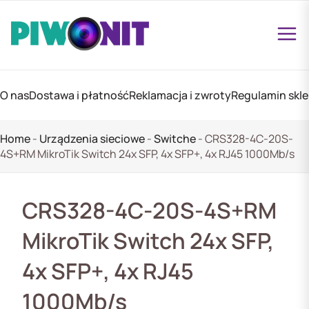
O nas
Dostawa i płatność
Reklamacja i zwroty
Regulamin skl
Home
-
Urządzenia sieciowe
-
Switche
-
CRS328-4C-20S-
4S+RM MikroTik Switch 24x SFP, 4x SFP+, 4x RJ45 1000Mb/s
CRS328-4C-20S-4S+RM
MikroTik Switch 24x SFP,
4x SFP+, 4x RJ45
1000Mb/s