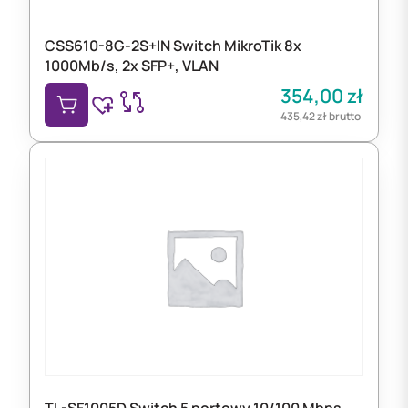
CSS610-8G-2S+IN Switch MikroTik 8x
1000Mb/s, 2x SFP+, VLAN
354,00
zł
435,42
zł
brutto
TL-SF1005D Switch 5 portowy 10/100 Mbps