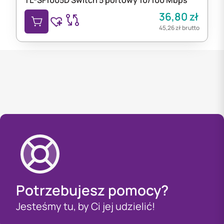
36,80
zł
45,26
zł
brutto
Potrzebujesz pomocy?
Jesteśmy tu, by Ci jej udzielić!