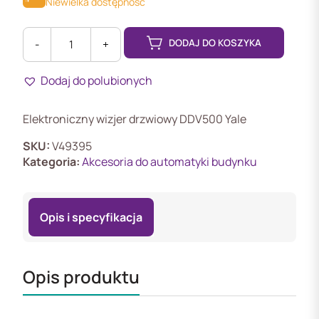
Niewielka dostępność
DODAJ DO KOSZYKA
-
+
ilość
DDV500
Dodaj do polubionych
Elektroniczny
wizjer
drzwiowy
Elektroniczny wizjer drzwiowy DDV500 Yale
-
Yale
SKU:
V49395
Kategoria:
Akcesoria do automatyki budynku
Opis i specyfikacja
Opis produktu