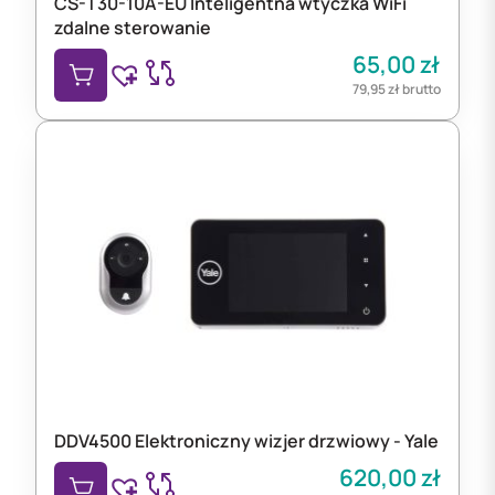
CS-T30-10A-EU Inteligentna wtyczka WiFi
zdalne sterowanie
65,00
zł
79,95
zł
brutto
DDV4500 Elektroniczny wizjer drzwiowy - Yale
620,00
zł