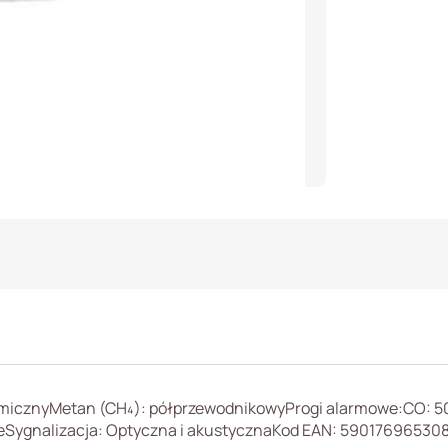
stykowe
emicznyMetan (CH₄): półprzewodnikowyProgi alarmowe:CO: 50
weSygnalizacja: Optyczna i akustycznaKod EAN: 59017696530