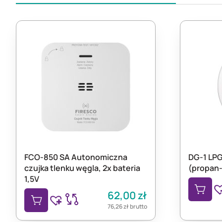
FCO-850 SA Autonomiczna
DG-1 LPG
czujka tlenku węgla, 2x bateria
(propan
1,5V
62,00
zł
76,26
zł
brutto