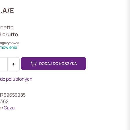
.A/E
netto
ł
brutto
magazynowy:
mówienie
DODAJ DO KOSZYKA
+
 do polubionych
1769653085
7362
a:
Gazu