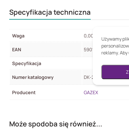
Specyfikacja techniczna
Waga
0,00 kg
Używamy pliki
personalizow
EAN
5901769653085
reklamy. Aby 
Specyfikacja
Z
Numer katalogowy
DK-24.A/E
Producent
GAZEX
Może spodoba się również...