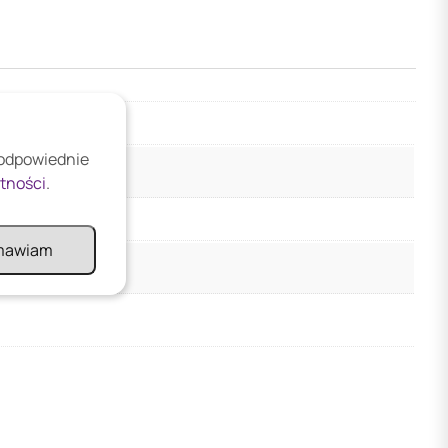
 odpowiednie
atności
.
mawiam