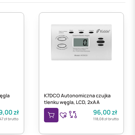
ęgla
K7DCO Autonomiczna czujka
tlenku węgla, LCD, 2xAA
9,00
zł
96,00
zł
47
zł
brutto
118,08
zł
brutto