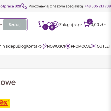
ółpraca B2B
Porozmawiaj z naszym specjalistą:
+48 605 213 709
0
Zaloguj się
0,00
zł
Szukaj
0
0
in sklepu
Blog
Kontakt
NOWOŚCI
PROMOCJE
OUTLET
ykowe