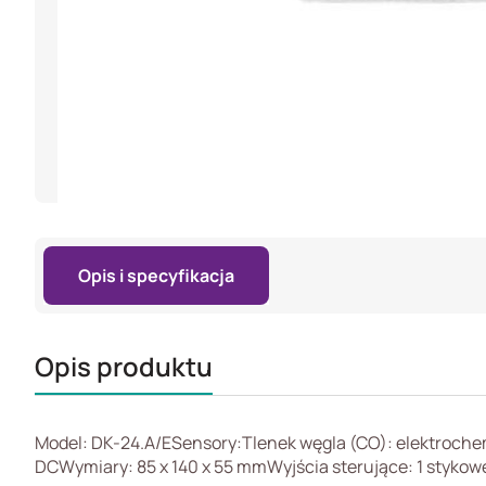
Opis i specyfikacja
Opis produktu
Model: DK-24.A/ESensory:Tlenek węgla (CO): elektroch
DCWymiary: 85 x 140 x 55 mmWyjścia sterujące: 1 styko