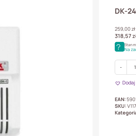
DK-24
259,00
zł
318,57
z
Stan 
Na za
-
ilość
DK-
Dodaj
24.A/E
Czujka
tlenku
EAN:
590
węgla
SKU:
V11
i
Kategori
metanu,
12V,
wyjście