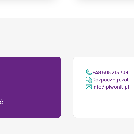
+48 605 213 709
Rozpocznij czat
info@piwonit.pl
ć!