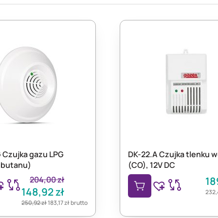
 Czujka gazu LPG
DK-22.A Czujka tlenku w
-butanu)
(CO), 12V DC
204,00
zł
18
148,92
zł
232,
250,92
zł
183,17
zł
brutto