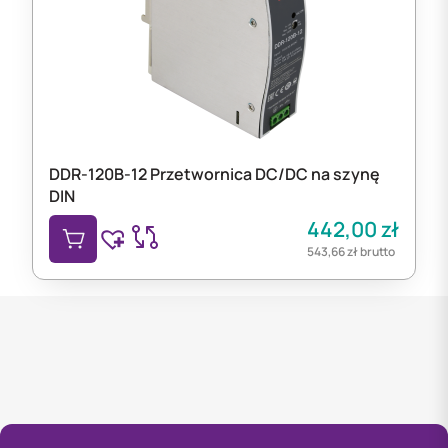
DDR-120B-12 Przetwornica DC/DC na szynę
DIN
442,00
zł
543,66
zł
brutto