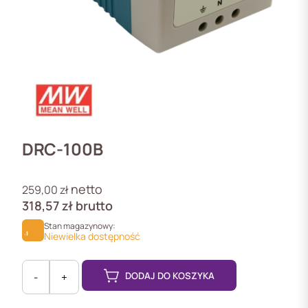
DRC-100B
netto
259,00
zł
318,57
zł
brutto
Stan magazynowy:
Niewielka dostępność
DODAJ DO KOSZYKA
-
+
ilość
DRC-