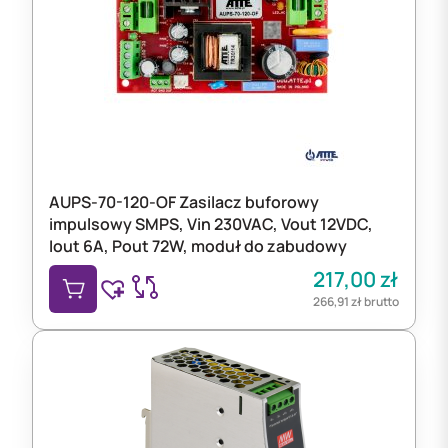
AUPS-70-120-OF Zasilacz buforowy
impulsowy SMPS, Vin 230VAC, Vout 12VDC,
Iout 6A, Pout 72W, moduł do zabudowy
217,00
zł
266,91
zł
brutto