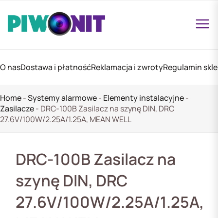
O nas
Dostawa i płatność
Reklamacja i zwroty
Regulamin skl
Home
-
Systemy alarmowe
-
Elementy instalacyjne
-
Zasilacze
-
DRC-100B Zasilacz na szynę DIN, DRC
27.6V/100W/2.25A/1.25A, MEAN WELL
DRC-100B Zasilacz na
szynę DIN, DRC
27.6V/100W/2.25A/1.25A,