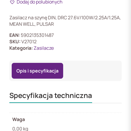
Dodaj do polubionych
100B
Zasilacz
na
Zasilacz na szynę DIN, DRC 27.6V/100W/2.25A/1.25A,
szynę
MEAN WELL, PULSAR
DIN,
DRC
EAN:
5902135301487
27.6V/100W/2.25A/1.25A,
SKU:
V27012
MEAN
Kategoria:
Zasilacze
WELL
Opis i specyfikacja
Specyfikacja techniczna
Waga
0,00 kg