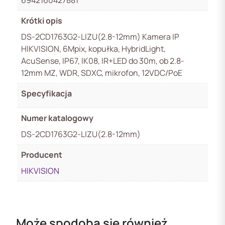
6942160427881
Krótki opis
DS-2CD1763G2-LIZU(2.8-12mm) Kamera IP
HIKVISION, 6Mpix, kopułka, HybridLight,
AcuSense, IP67, IK08, IR+LED do 30m, ob 2.8-
12mm MZ, WDR, SDXC, mikrofon, 12VDC/PoE
Specyfikacja
Numer katalogowy
DS-2CD1763G2-LIZU(2.8-12mm)
Producent
HIKVISION
Może spodoba się również...