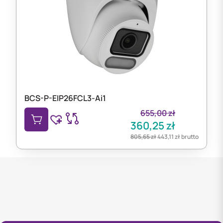
BCS-P-EIP26FCL3-Ai1
655,00
zł
360,25
zł
805,65
zł
443,11
zł
brutto