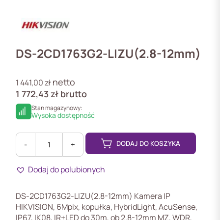
DS-2CD1763G2-LIZU(2.8-12mm)
netto
1 441,00
zł
1 772,43
zł
brutto
Stan magazynowy:
Wysoka dostępność
DODAJ DO KOSZYKA
-
+
ilość
DS-
Dodaj do polubionych
2CD1763G2-
LIZU(2.8-
12mm)
DS-2CD1763G2-LIZU(2.8-12mm) Kamera IP
Kamera
HIKVISION, 6Mpix, kopułka, HybridLight, AcuSense,
IP
IP67, IK08, IR+LED do 30m, ob 2.8-12mm MZ, WDR,