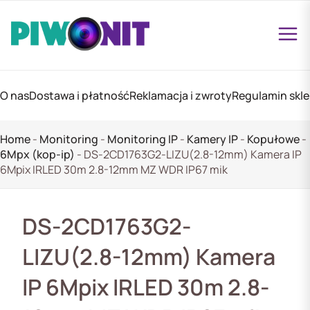
O nas
Dostawa i płatność
Reklamacja i zwroty
Regulamin skl
Home
-
Monitoring
-
Monitoring IP
-
Kamery IP
-
Kopułowe
-
6Mpx (kop-ip)
-
DS-2CD1763G2-LIZU(2.8-12mm) Kamera IP
6Mpix IRLED 30m 2.8-12mm MZ WDR IP67 mik
DS-2CD1763G2-
LIZU(2.8-12mm) Kamera
IP 6Mpix IRLED 30m 2.8-