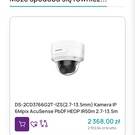
DS-2CD3766G2T-IZS(2.7-13.5mm) Kamera IP
6Mpix AcuSense PbDF HEOP IR50m 2.7-13.5m
2 368,00
zł
2 912,64
zł
brutto