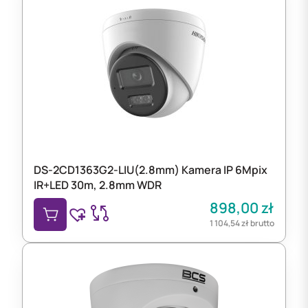
DS-2CD1363G2-LIU(2.8mm) Kamera IP 6Mpix
IR+LED 30m, 2.8mm WDR
898,00
zł
1 104,54
zł
brutto