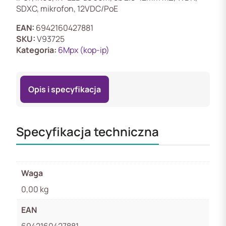
6Mpix
SDXC, mikrofon, 12VDC/PoE
IRLED
30m
EAN:
6942160427881
2.8-
SKU:
V93725
12mm
Kategoria:
6Mpx (kop-ip)
MZ
WDR
IP67
Opis i specyfikacja
mik
Specyfikacja techniczna
Waga
0,00 kg
EAN