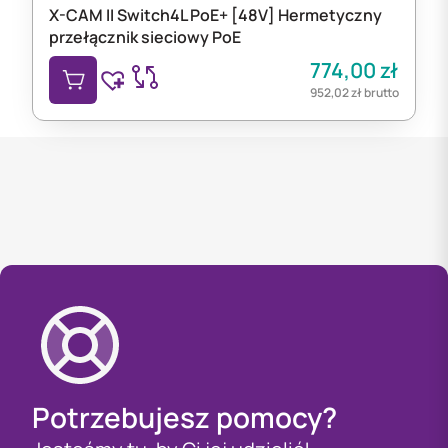
X-CAM II Switch4L PoE+ [48V] Hermetyczny
przełącznik sieciowy PoE
774,00
zł
952,02
zł
brutto
Potrzebujesz pomocy?