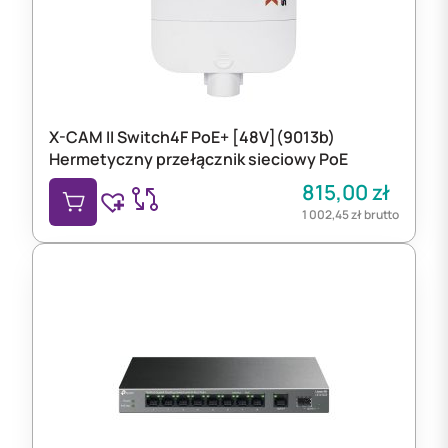
X-CAM II Switch4F PoE+ [48V](9013b)
Hermetyczny przełącznik sieciowy PoE
815,00
zł
1 002,45
zł
brutto