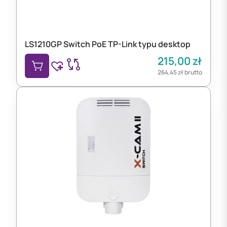
LS1210GP Switch PoE TP-Link typu desktop
215,00
zł
264,45
zł
brutto