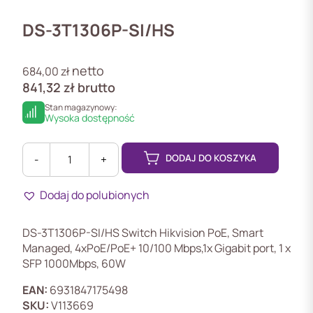
DS-3T1306P-SI/HS
netto
684,00
zł
841,32
zł
brutto
Stan magazynowy:
Wysoka dostępność
DODAJ DO KOSZYKA
-
+
ilość
DS-
Dodaj do polubionych
3T1306P-
SI/HS
Switch
DS-3T1306P-SI/HS Switch Hikvision PoE, Smart
PoE,
Managed, 4xPoE/PoE+ 10/100 Mbps,1x Gigabit port, 1 x
4xPoE/PoE+
SFP 1000Mbps, 60W
10/100
Mbps
EAN:
6931847175498
SKU:
V113669