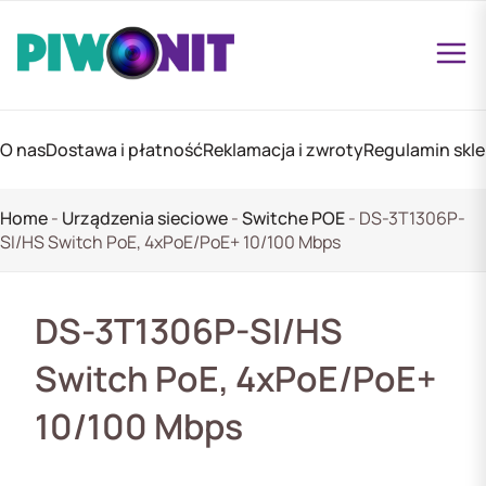
O nas
Dostawa i płatność
Reklamacja i zwroty
Regulamin skl
Home
-
Urządzenia sieciowe
-
Switche POE
-
DS-3T1306P-
SI/HS Switch PoE, 4xPoE/PoE+ 10/100 Mbps
DS-3T1306P-SI/HS
Switch PoE, 4xPoE/PoE+
10/100 Mbps