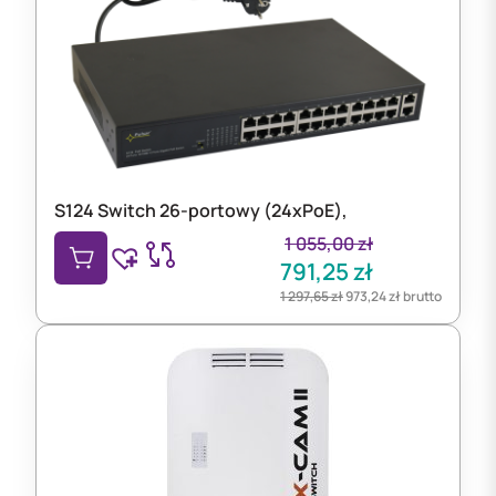
S124 Switch 26-portowy (24xPoE),
1 055,00
zł
791,25
zł
1 297,65
zł
973,24
zł
brutto