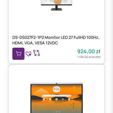
DS-D5027F2-1P2 Monitor LED 27 FullHD 100Hz,
HDMI, VGA, VESA 12VDC
924,00
zł
1 136,52
zł
brutto