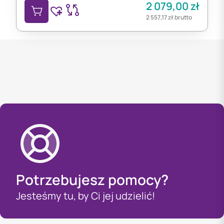
2 079,00
zł
2 557,17
zł
brutto
Potrzebujesz pomocy?
Jesteśmy tu, by Ci jej udzielić!