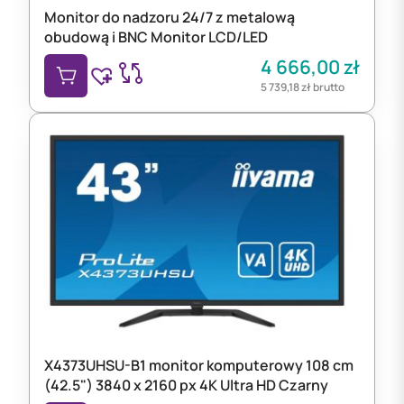
Monitor do nadzoru 24/7 z metalową
obudową i BNC Monitor LCD/LED
4 666,00
zł
5 739,18
zł
brutto
X4373UHSU-B1 monitor komputerowy 108 cm
(42.5") 3840 x 2160 px 4K Ultra HD Czarny