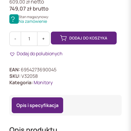
netto
609,00
zł
749,07
zł
brutto
Stan magazynowy:
Na zamówienie
DODAJ DO KOSZYKA
-
+
ilość
DS-
Dodaj do polubionych
D5019QE-
B(EU)
Monitor
EAN:
6954273690045
LED
SKU:
V32058
Hikvision,
Kategoria:
Monitory
18,5”,
VGA,
HDMI,
Opis i specyfikacja
VESA
Opis produktu