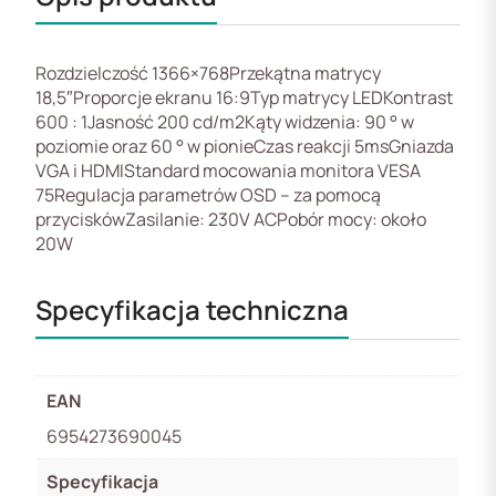
Rozdzielczość 1366×768Przekątna matrycy
18,5″Proporcje ekranu 16:9Typ matrycy LEDKontrast
600 : 1Jasność 200 cd/m2Kąty widzenia: 90 ° w
poziomie oraz 60 ° w pionieCzas reakcji 5msGniazda
VGA i HDMIStandard mocowania monitora VESA
75Regulacja parametrów OSD – za pomocą
przyciskówZasilanie: 230V ACPobór mocy: około
20W
Specyfikacja techniczna
EAN
6954273690045
Specyfikacja