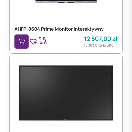
AI IFP-8604 Prime Monitor interaktywny
12 507,00
zł
15 383,61
zł
brutto