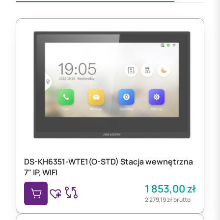
DS-KH6351-WTE1(O-STD) Stacja wewnętrzna
7" IP, WIFI
1 853,00
zł
2 279,19
zł
brutto