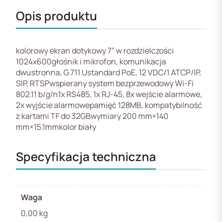
Opis produktu
kolorowy ekran dotykowy 7” w rozdzielczości
1024x600głośnik i mikrofon, komunikacja
dwustronna, G.711 Ustandard PoE, 12 VDC/1 ATCP/IP,
SIP, RTSPwspierany system bezprzewodowy Wi-Fi
802.11 b/g/n1x RS485, 1x RJ-45, 8x wejście alarmowe,
2x wyjście alarmowepamięć 128MB, kompatybilność
z kartami TF do 32GBwymiary 200 mm×140
mm×15.1mmkolor biały
Specyfikacja techniczna
Waga
0,00 kg