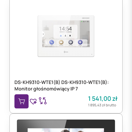
DS-KH9310-WTE1(B) DS-KH9310-WTE1(B):
Monitor głośnomówiący IP 7
1 541,00
zł
1 895,43
zł
brutto