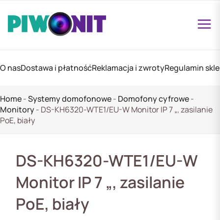
O nas
Dostawa i płatność
Reklamacja i zwroty
Regulamin skl
Home
-
Systemy domofonowe
-
Domofony cyfrowe
-
Monitory
-
DS-KH6320-WTE1/EU-W Monitor IP 7 „, zasilanie
PoE, biały
DS-KH6320-WTE1/EU-W
Monitor IP 7 „, zasilanie
PoE, biały