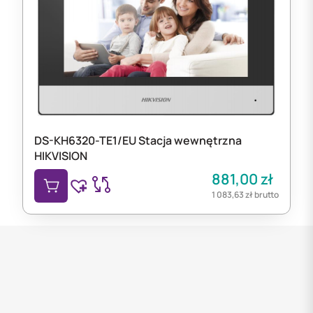
DS-KH6320-TE1/EU Stacja wewnętrzna
HIKVISION
881,00
zł
1 083,63
zł
brutto