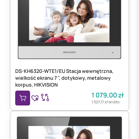
DS-KH6320-WTE1/EU Stacja wewnętrzna,
wielkość ekranu 7 ", dotykowy, metalowy
korpus, HIKVISION
1 079,00
zł
1 327,17
zł
brutto