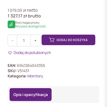
netto
1 079,00
zł
1 327,17
zł
brutto
Stan magazynowy:
Wysoka dostępność
DODAJ DO KOSZYKA
-
+
ilość
DS-
Dodaj do polubionych
KH6320-
WTE1/EU-
W
EAN:
6941264043355
Monitor
SKU:
V51431
IP
Kategoria:
Monitory
7
",
zasilanie
Opis i specyfikacja
PoE,
biały