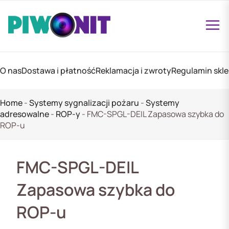
O nas
Dostawa i płatność
Reklamacja i zwroty
Regulamin skl
Home
-
Systemy sygnalizacji pożaru
-
Systemy
adresowalne
-
ROP-y
-
FMC-SPGL-DEIL Zapasowa szybka do
ROP-u
FMC-SPGL-DEIL
Zapasowa szybka do
ROP-u