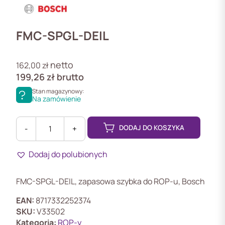
FMC-SPGL-DEIL
netto
162,00
zł
199,26
zł
brutto
Stan magazynowy:
Na zamówienie
DODAJ DO KOSZYKA
-
+
ilość
FMC-
Dodaj do polubionych
SPGL-
DEIL
Zapasowa
FMC-SPGL-DEIL, zapasowa szybka do ROP-u, Bosch
szybka
do
EAN:
8717332252374
ROP-
SKU:
V33502
u
Kategoria:
ROP-y