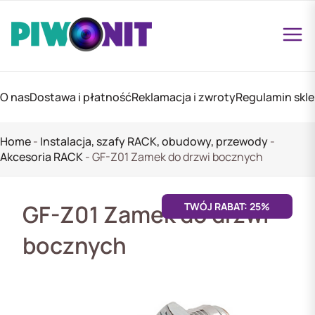
O nas
Dostawa i płatność
Reklamacja i zwroty
Regulamin skl
Home
-
Instalacja, szafy RACK, obudowy, przewody
-
Akcesoria RACK
-
GF-Z01 Zamek do drzwi bocznych
GF-Z01 Zamek do drzwi
TWÓJ RABAT: 25%
bocznych