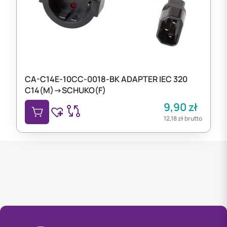
CA-C14E-10CC-0018-BK ADAPTER IEC 320
C14(M)->SCHUKO(F)
9,90
zł
12,18
zł
brutto