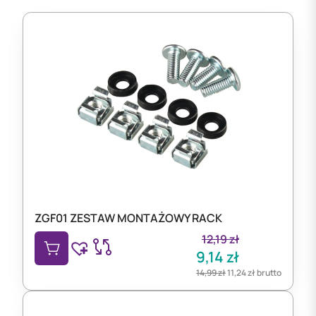
ZGF01 ZESTAW MONTAŻOWY RACK
12,19
zł
9,14
zł
14,99
zł
11,24
zł
brutto