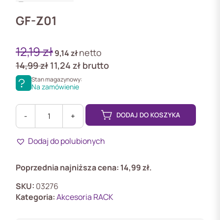
GF-Z01
12,19
zł
netto
9,14
zł
14,99
zł
11,24
zł
brutto
Stan magazynowy:
Na zamówienie
DODAJ DO KOSZYKA
-
+
ilość
GF-
Dodaj do polubionych
Z01
Zamek
do
Poprzednia najniższa cena:
14,99
zł
.
drzwi
bocznych
SKU:
03276
Kategoria:
Akcesoria RACK