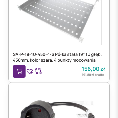
SA-P-19-1U-450-4-S Półka stała 19" 1U głęb.
450mm, kolor szara, 4 punkty mocowania
156,00
zł
191,88
zł
brutto