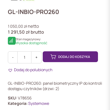
GL-INBIO-PRO260
netto
1 050,00
zł
1 291,50
zł
brutto
Stan magazynowy:
Wysoka dostępność
DODAJ DO KOSZYKA
-
+
ilość
GL-
Dodaj do polubionych
INBIO-
PRO260
Kontroler
GL-INBIO-PRO260: panel biometryczny IP do kontroli
dostępu
dostępu czytników (drzwi: 2)
serii
INBIO-
SKU:
V78656
PRO
Kategoria:
Systemowe