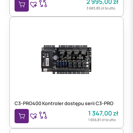
2 995,00
zł
3 683,85
zł
brutto
C3-PRO400 Kontroler dostępu serii C3-PRO
1 347,00
zł
1 656,81
zł
brutto