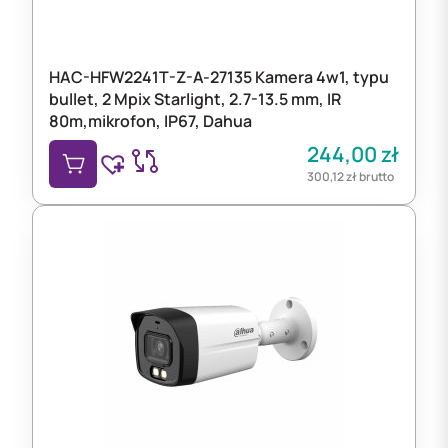
HAC-HFW2241T-Z-A-27135 Kamera 4w1, typu
bullet, 2 Mpix Starlight, 2.7-13.5 mm, IR
80m,mikrofon, IP67, Dahua
244,00
zł
300,12
zł
brutto