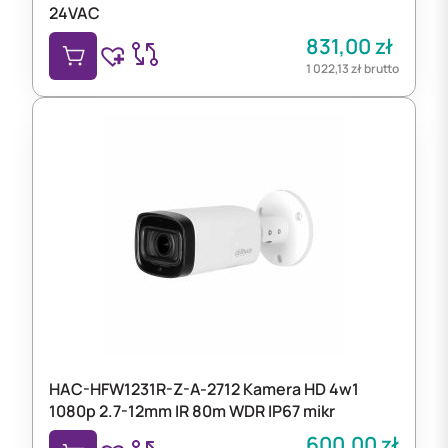
24VAC
831,00
zł
1 022,13
zł
brutto
HAC-HFW1231R-Z-A-2712 Kamera HD 4w1
1080p 2.7-12mm IR 80m WDR IP67 mikr
600,00
zł