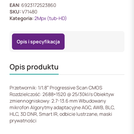
Kamera
EAN:
6923172523860
2Mpix
SKU:
V71480
HD
Kategoria:
2Mpx (tub-HD)
typu
bullet
Opis i specyfikacja
Opis produktu
Przetwornik: 1/1.8″ Progressive Scan CMOS
Rozdzielczość: 2688×1520 @ 25/30kl/s Obiektyw
zmiennogniskowy: 2.7-13.6 mm Wbudowany
mikrofon Algorytmy adaptacyjne AGC, AWB, BLC,
HLC, 3D DNR, Smart IR, odbicie lustrzane, maski
prywatności