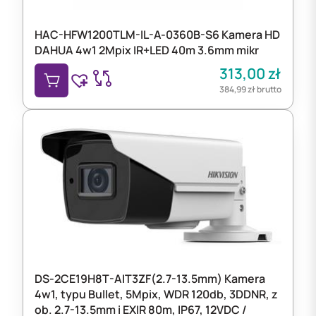
HAC-HFW1200TLM-IL-A-0360B-S6 Kamera HD
DAHUA 4w1 2Mpix IR+LED 40m 3.6mm mikr
313,00
zł
384,99
zł
brutto
DS-2CE19H8T-AIT3ZF(2.7-13.5mm) Kamera
4w1, typu Bullet, 5Mpix, WDR 120db, 3DDNR, z
ob. 2.7-13.5mm i EXIR 80m, IP67, 12VDC /