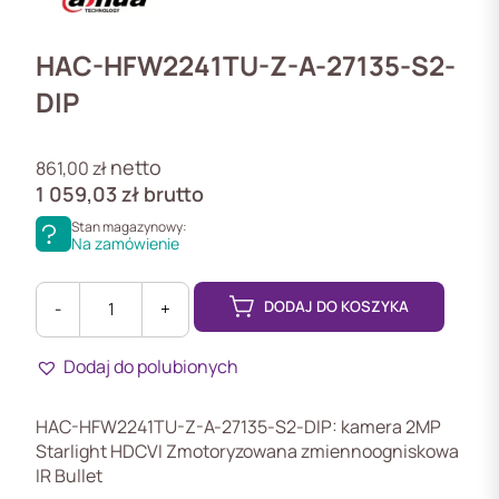
HAC-HFW2241TU-Z-A-27135-S2-
DIP
netto
861,00
zł
1 059,03
zł
brutto
Stan magazynowy:
Na zamówienie
DODAJ DO KOSZYKA
-
+
ilość
HAC-
Dodaj do polubionych
HFW2241TU-
Z-
A-
HAC-HFW2241TU-Z-A-27135-S2-DIP: kamera 2MP
27135-
Starlight HDCVI Zmotoryzowana zmiennoogniskowa
S2-
IR Bullet
DIP