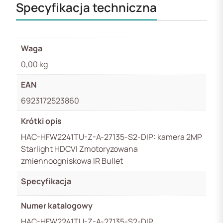
Specyfikacja techniczna
Waga
0,00 kg
EAN
6923172523860
Krótki opis
HAC-HFW2241TU-Z-A-27135-S2-DIP: kamera 2MP
Starlight HDCVI Zmotoryzowana
zmiennoogniskowa IR Bullet
Specyfikacja
Numer katalogowy
HAC-HFW2241TU-Z-A-27135-S2-DIP