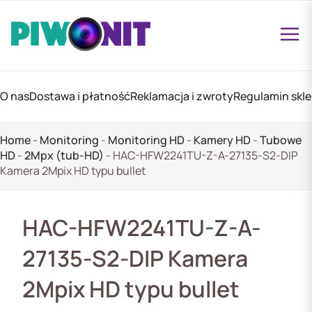
O nas
Dostawa i płatność
Reklamacja i zwroty
Regulamin skl
Home
-
Monitoring
-
Monitoring HD
-
Kamery HD
-
Tubowe
HD
-
2Mpx (tub-HD)
-
HAC-HFW2241TU-Z-A-27135-S2-DIP
Kamera 2Mpix HD typu bullet
HAC-HFW2241TU-Z-A-
27135-S2-DIP Kamera
2Mpix HD typu bullet