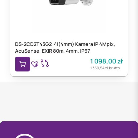
DS-2CD2T43G2-4I(4mm) Kamera IP 4Mpix,
AcuSense, EXIR 80m, 4mm, IP67
1 098,00
zł
1 350,54
zł
brutto