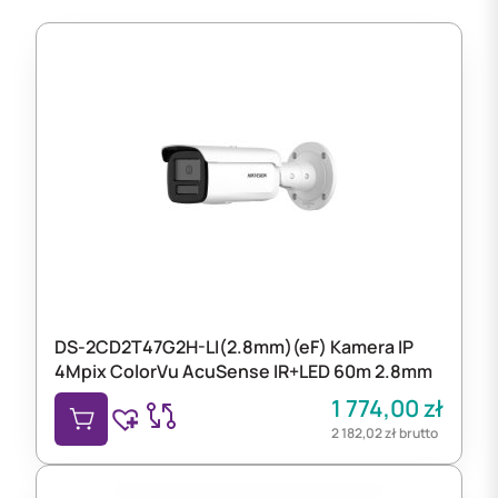
DS-2CD2T47G2H-LI(2.8mm)(eF) Kamera IP
4Mpix ColorVu AcuSense IR+LED 60m 2.8mm
1 774,00
zł
2 182,02
zł
brutto