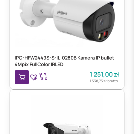
IPC-HFW2449S-S-IL-0280B Kamera IP bullet
4Mpix FullColor IRLED
1 251,00
zł
1 538,73
zł
brutto