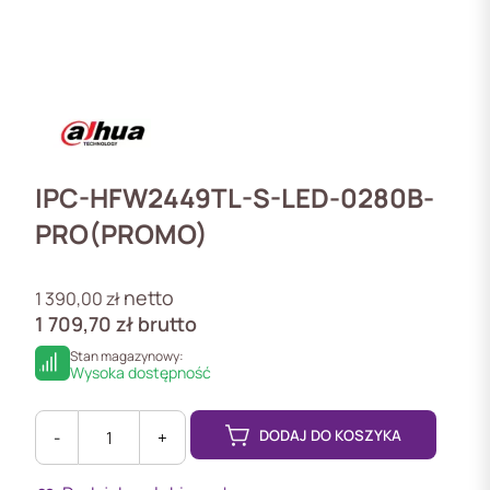
IPC-HFW2449TL-S-LED-0280B-
PRO(PROMO)
netto
1 390,00
zł
1 709,70
zł
brutto
Stan magazynowy:
Wysoka dostępność
DODAJ DO KOSZYKA
-
+
ilość
IPC-