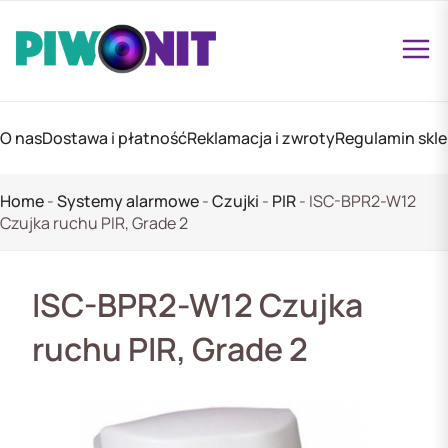
O nas
Dostawa i płatność
Reklamacja i zwroty
Regulamin skl
Home
-
Systemy alarmowe
-
Czujki
-
PIR
-
ISC-BPR2-W12
Czujka ruchu PIR, Grade 2
ISC-BPR2-W12 Czujka
ruchu PIR, Grade 2