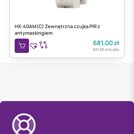
HX-40AM(C) Zewnętrzna czujka PIR z
antymaskingiem
681,00
zł
837,63
zł
brutto