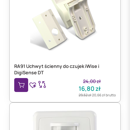
RA91 Uchwyt ścienny do czujek iWise i
DigiSense DT
24,00
zł
16,80
zł
29,52
zł
20,66
zł
brutto