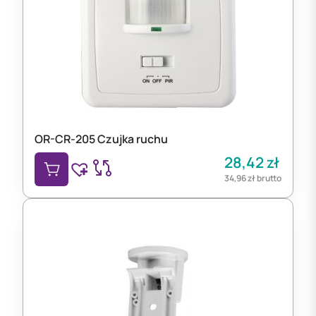
OR-CR-205 Czujka ruchu
28,42
zł
34,96
zł
brutto