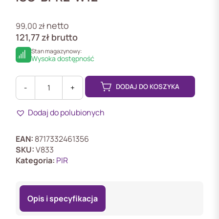
netto
99,00
zł
121,77
zł
brutto
Stan magazynowy:
Wysoka dostępność
DODAJ DO KOSZYKA
-
+
ilość
ISC-
Dodaj do polubionych
BPR2-
W12
Czujka
EAN:
8717332461356
ruchu
SKU:
V833
PIR,
Kategoria:
PIR
Grade
2
Opis i specyfikacja