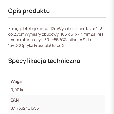
Opis produktu
Zasięg detekcji ruchu: 12mWysokość montażu: 2,2
do 2,75mWymiary obudowy: 105 x 61 x 44 mmZakres
temperatur pracy: -30…+55 °CZasilanie: 9 do
15VDCOptyka FresnelaGrade 2
Specyfikacja techniczna
Waga
0,00 kg
EAN
8717332461356