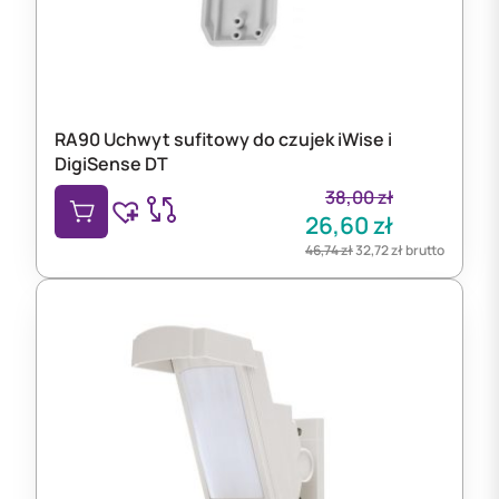
RA90 Uchwyt sufitowy do czujek iWise i
DigiSense DT
38,00
zł
26,60
zł
46,74
zł
32,72
zł
brutto