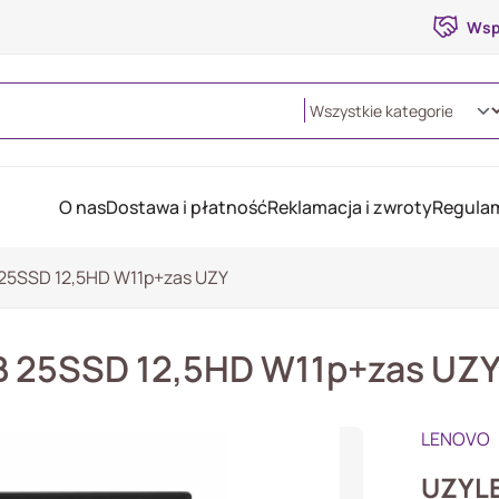
Wsp
O nas
Dostawa i płatność
Reklamacja i zwroty
Regulam
25SSD 12,5HD W11p+zas UZY
 25SSD 12,5HD W11p+zas UZ
LENOVO
UZYL