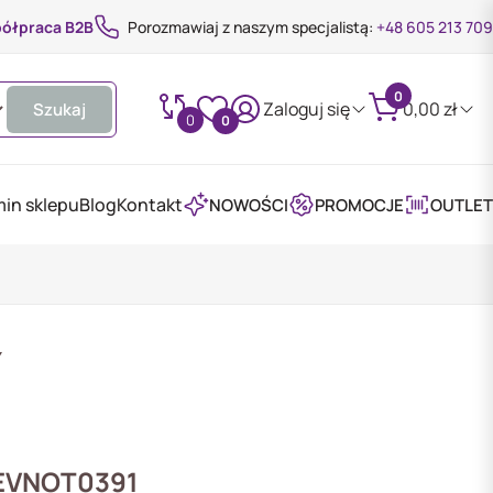
ółpraca B2B
Porozmawiaj z naszym specjalistą:
+48 605 213 709
0
Zaloguj się
0,00
zł
Szukaj
0
0
in sklepu
Blog
Kontakt
NOWOŚCI
PROMOCJE
OUTLET
Y
EVNOT0391