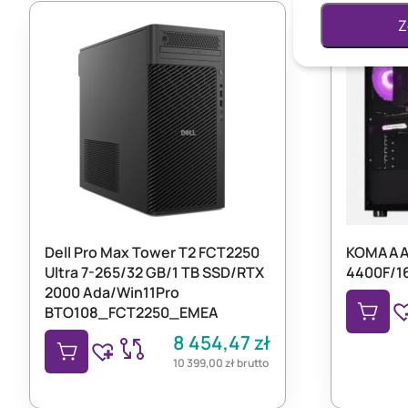
Z
Dell Pro Max Tower T2 FCT2250
KOMAAAB
Ultra 7-265/32 GB/1 TB SSD/RTX
4400F/1
2000 Ada/Win11Pro
BTO108_FCT2250_EMEA
8 454,47
zł
10 399,00
zł
brutto