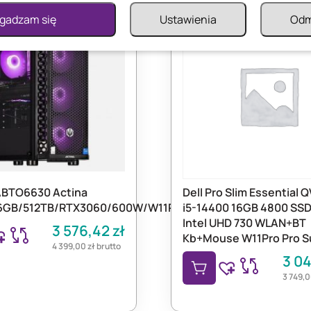
gadzam się
Ustawienia
Od
TO6630 Actina
Dell Pro Slim Essential 
6GB/512TB/RTX3060/600W/W11P
i5-14400 16GB 4800 SS
Intel UHD 730 WLAN+BT
3 576,42
zł
Kb+Mouse W11Pro Pro S
4 399,00
zł
brutto
3 0
3 749,