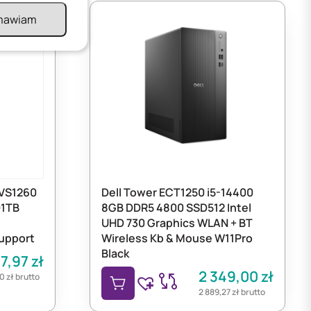
mawiam
QVS1260
Dell Tower ECT1250 i5-14400
D1TB
8GB DDR5 4800 SSD512 Intel
UHD 730 Graphics WLAN + BT
upport
Wireless Kb & Mouse W11Pro
Black
47,97
zł
2 349,00
zł
00
zł
brutto
2 889,27
zł
brutto