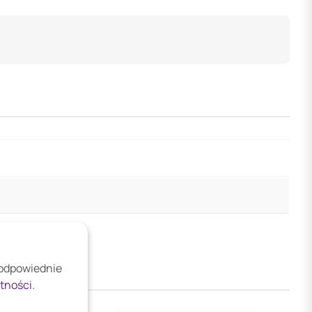
 odpowiednie
atności
.