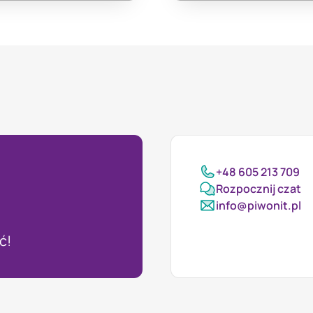
+48 605 213 709
Rozpocznij czat
info@piwonit.pl
ć!