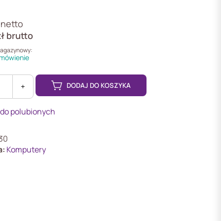
netto
zł
brutto
magazynowy:
mówienie
DODAJ DO KOSZYKA
+
 do polubionych
30
a:
Komputery