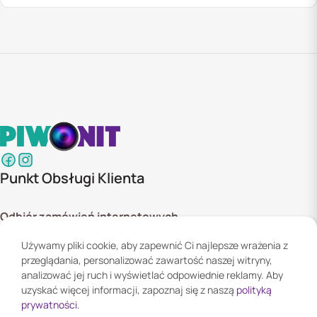
Punkt Obsługi Klienta
Odbiór zamówień internetowych
ul. Szyszkowa 20 bud. 1,
Używamy pliki cookie, aby zapewnić Ci najlepsze wrażenia z
02-285 Warszawa
przeglądania, personalizować zawartość naszej witryny,
Godziny otwarcia:
analizować jej ruch i wyświetlać odpowiednie reklamy. Aby
Pn. - Pt. 08:00 - 16:00
uzyskać więcej informacji, zapoznaj się z naszą
polityką
prywatności
.