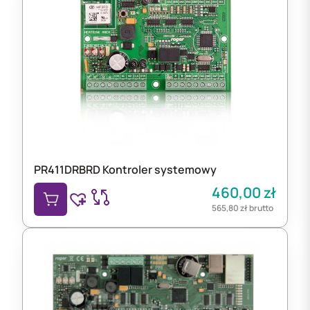
PR411DRBRD Kontroler systemowy
460,00
zł
565,80
zł
brutto