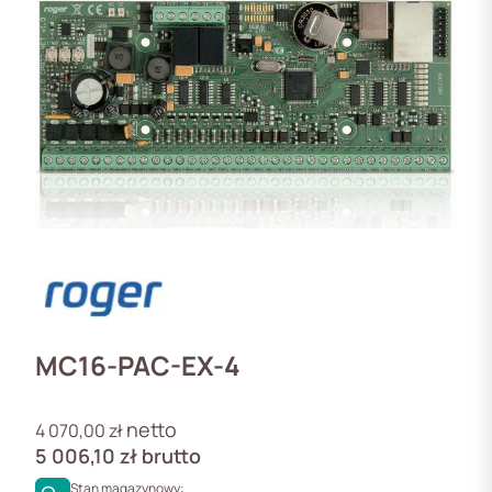
MC16-PAC-EX-4
netto
4 070,00
zł
5 006,10
zł
brutto
Stan magazynowy: