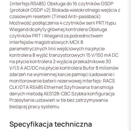
(interfejs RS485) Obsługa do 16 czytników OSDP
(protokół OSDP v2) Blokada wielokrotnego wejścia z
czasowym resetem (Timed Anti-passback)
Możliwość podłączenia 4 czytników serii PRT/typu
Wiegand do płyty głównej kontrolera Obsługa
czytników PRT i Wiegand za pośrednictwem
interfejsów magistralowych MCX 8
parametrycznych linii wejściowych na płycie
kontrolera 8 wyjść tranzystorowych 15 V/150 mA DC
na płycie kontrolera 2 wyjścia przekaźnikowe 30
V/1,5 A AC/DC na płycie kontrolera Bufor 8 milionów
zdarzeń na wymiennej karcie pamięci Ładowanie i
monitorowanie baterii rezerwowej interfejs: RACS
CLK/DTA RS485 Ethernet Szyfrowana transmisja
danych metodą AES128-CBC Szybka konfiguracja
Przesyłanie ustawień w tle bez zatrzymywania
bieżącej pracy systemu
Specyfikacja techniczna