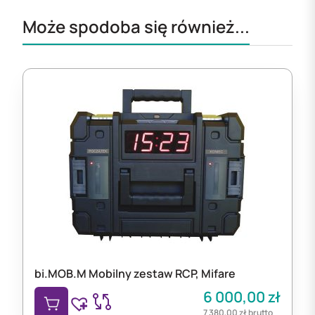
Może spodoba się również...
bi.MOB.M Mobilny zestaw RCP, Mifare
6 000,00
zł
7 380,00
zł
brutto