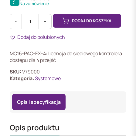
Na zamówienie
DODAJ DO KOSZYKA
-
+
ilość
MC16-
Dodaj do polubionych
PAC-
EX-
4
MC16-PAC-EX-4: licencja do sieciowego kontrolera
Moduł
dostępu dla 4 przejść
kontrolera
dostępu
SKU:
V79000
-
Kategoria:
Systemowe
licencja
Opis i specyfikacja
Opis produktu