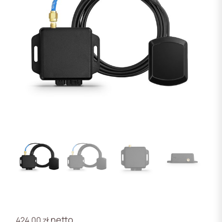
netto
424,00
zł