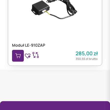
Moduł LE-910ZAP
285,00
zł
350,55
zł
brutto