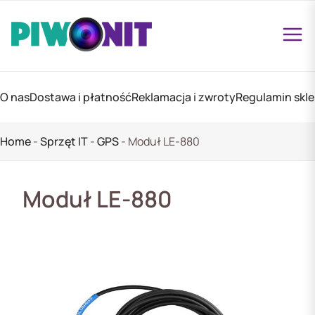
O nas
Dostawa i płatność
Reklamacja i zwroty
Regulamin skl
Home
-
Sprzęt IT
-
GPS
-
Moduł LE-880
Moduł LE-880