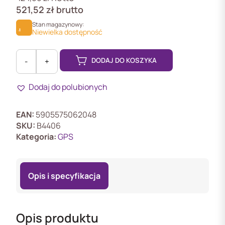
521,52
zł
brutto
Stan magazynowy:
Niewielka dostępność
DODAJ DO KOSZYKA
-
+
ilość
Moduł
Dodaj do polubionych
LE-
880
EAN:
5905575062048
SKU:
B4406
Kategoria:
GPS
Opis i specyfikacja
Opis produktu