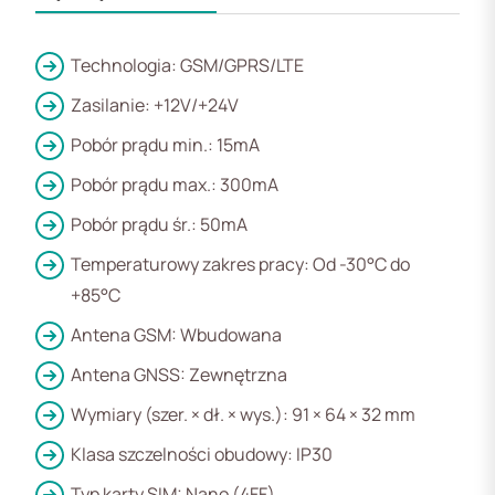
Technologia: GSM/GPRS/LTE
Zasilanie: +12V/+24V
Pobór prądu min.: 15mA
Pobór prądu max.: 300mA
Pobór prądu śr.: 50mA
Temperaturowy zakres pracy: Od -30°C do
+85°C
Antena GSM: Wbudowana
Antena GNSS: Zewnętrzna
Wymiary (szer. × dł. × wys.): 91 × 64 × 32 mm
Klasa szczelności obudowy: IP30
Typ karty SIM: Nano (4FF)