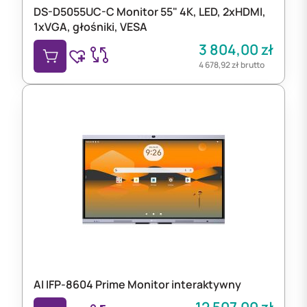
DS-D5055UC-C Monitor 55" 4K, LED, 2xHDMI,
1xVGA, głośniki, VESA
3 804,00
zł
4 678,92
zł
brutto
AI IFP-8604 Prime Monitor interaktywny