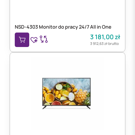
NSD-4303 Monitor do pracy 24/7 All in One
3 181,00
zł
3 912,63
zł
brutto