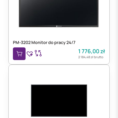
PM-3202 Monitor do pracy 24/7
1 776,00
zł
2 184,48
zł
brutto