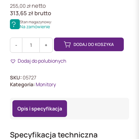
netto
255,00
zł
313,65
zł
brutto
Stan magazynowy:
Na zamówienie
DODAJ DO KOSZYKA
-
+
ilość
MONITOR
Dodaj do polubionych
PHILIPS
LED
23,8"
SKU:
05727
24E1N1100A/00
Kategoria:
Monitory
Opis i specyfikacja
Specyfikacja techniczna