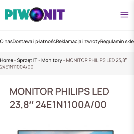
O nas
Dostawa i płatność
Reklamacja i zwroty
Regulamin skl
Home
-
Sprzęt IT
-
Monitory
-
MONITOR PHILIPS LED 23,8″
24E1N1100A/00
MONITOR PHILIPS LED
23,8″ 24E1N1100A/00