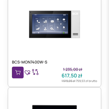
BCS-MON7400W-S
1 235,00
zł
617,50
zł
1 519,05
zł
759,53
zł
brutto