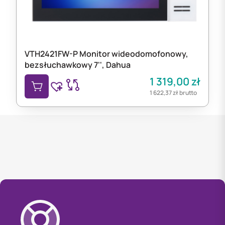
VTH2421FW-P Monitor wideodomofonowy,
bezsłuchawkowy 7'', Dahua
1 319,00
zł
1 622,37
zł
brutto