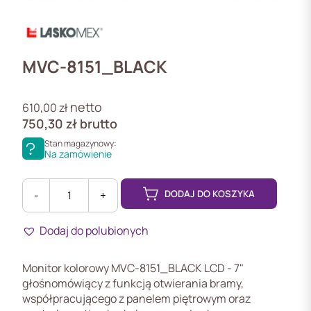
MVC-8151_BLACK
netto
610,00
zł
750,30
zł
brutto
Stan magazynowy:
Na zamówienie
DODAJ DO KOSZYKA
-
+
ilość
MVC-
Dodaj do polubionych
8151-
BLACK
Monitor
Monitor kolorowy MVC-8151_BLACK LCD - 7"
kolorowy
głośnomówiący z funkcją otwierania bramy,
LCD
współpracującego z panelem piętrowym oraz
-