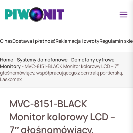
O nas
Dostawa i płatność
Reklamacja i zwroty
Regulamin skl
Home
-
Systemy domofonowe
-
Domofony cyfrowe
-
Monitory
-
MVC-8151-BLACK Monitor kolorowy LCD – 7″
głośnomówiący, współpracującego z centralą portierską,
Laskomex
MVC-8151-BLACK
Monitor kolorowy LCD –
7″ głośnomówiący,