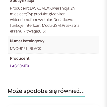
Specyfikacja
Producent;LASKOMEX;Gwarancja;24
miesiące;Typ produktu;Monitor
wideodomofonowy kolor;Dodatkowe
funkcje;Interkom, Modu GSM;Przekątna
ekranu;7'';Waga;0.5;
Numer katalogowy
MVC-8151_BLACK
Producent
LASKOMEX
Może spodoba się również...