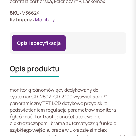
centrala portierską, kolor czarny, Laskomex
7"
głośnomówiący,
SKU:
V36624
współpracującego
Kategoria:
Monitory
z
centralą
portierską,
Opis i specyfikacja
Laskomex
Opis produktu
monitor głośnomówiący dedykowany do
systemu: CD-2502, CD-3100 wyświetlacz: 7″
panoramiczny TFT LCD dotykowe przyciski z
podświetleniem regulacja parametrów monitora
(głośność, kontrast, jasność) sterowanie
elektrozaczepem i bramą automatyczną funkcje:
szybkiego wejścia, praca w układzie simplex