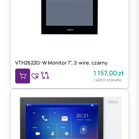
VTH2622G-W Monitor 7", 2-wire, czarny
1 157,00
zł
1 423,11
zł
brutto