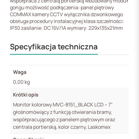
współpraca z centralą portierską wbudowany moduł
gongu możliwość podłączenia: panel piętrowy
COMMAX kamery CCTV wyłącznika dzwonkowego
obsługa procedury instalacyjnej klasa szczelności:
IP30 zasilanie: DC 15V/1A wymiary: 229x135x21mm
Specyfikacja techniczna
Waga
0,00 kg
Krótki opis
Monitor kolorowy MVC-8151_BLACK LCD – 7"
głośnomówiący z funkcją otwierania bramy,
współpracującego z panelem piętrowym oraz
centrala portierską, kolor czarny, Laskomex