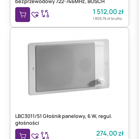
bezprzewodowy 722-746MHz, BOSCH
1 512,00
zł
1 859,76
zł
brutto
LBC3011/51 Głośnik panelowy, 6 W, regul.
głośności
274,00
zł