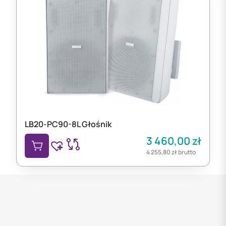
LB20-PC90-8L Głośnik
3 460,00
zł
4 255,80
zł
brutto