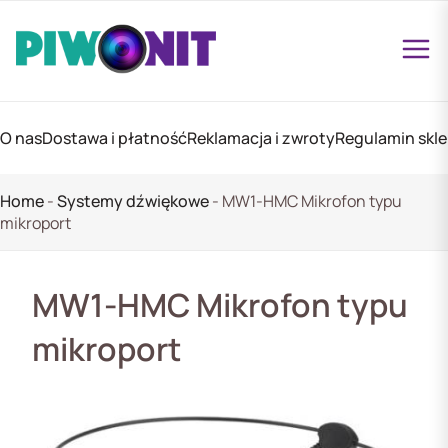
O nas
Dostawa i płatność
Reklamacja i zwroty
Regulamin skl
Home
-
Systemy dźwiękowe
-
MW1-HMC Mikrofon typu
mikroport
MW1-HMC Mikrofon typu
mikroport