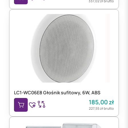
337,02
zł
brutto
LC1-WC06E8 Głośnik sufitowy, 6W, ABS
185,00
zł
227,55
zł
brutto