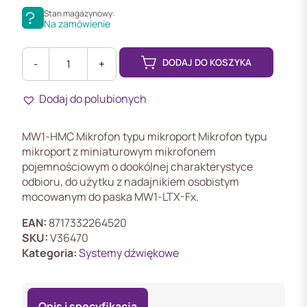
Stan magazynowy:
Na zamówienie
DODAJ DO KOSZYKA
-
+
ilość
MW1-
Dodaj do polubionych
HMC
Mikrofon
typu
MW1‑HMC Mikrofon typu mikroport Mikrofon typu
mikroport
mikroport z miniaturowym mikrofonem
pojemnościowym o dookólnej charakterystyce
odbioru, do użytku z nadajnikiem osobistym
mocowanym do paska MW1-LTX-Fx.
EAN:
8717332264520
SKU:
V36470
Kategoria:
Systemy dźwiękowe
Opis i specyfikacja