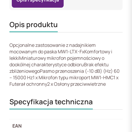
Opis produktu
Opcjonalne zastosowanie z nadajnikiem
mocowanym do paska MW1-LTX-FxKomfortowy i
lekkiMiniaturowy mikrofon pojemnościowy o
dookólnej charakterystyce odbioruBrak efektu
zbliżeniowegoPasmo przenoszenia (-10 dB) (Hz) 60
– 15000 Hz1 x Mikrofon typu mikroport MW1-HMC1 x
Futerał ochronny2 x Osłony przeciwwietrzne
Specyfikacja techniczna
EAN