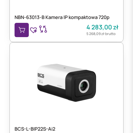
NBN-63013-B Kamera IP kompaktowa 720p
4 283,00
zł
5 268,09
zł
brutto
BCS-L-BIP22S-Ai2