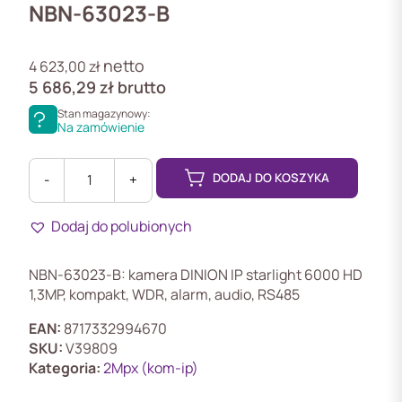
NBN-63023-B
netto
4 623,00
zł
5 686,29
zł
brutto
Stan magazynowy:
Na zamówienie
DODAJ DO KOSZYKA
-
+
ilość
NBN-
Dodaj do polubionych
63023-
B
Kamera
NBN-63023-B: kamera DINION IP starlight 6000 HD
IP
1,3MP, kompakt, WDR, alarm, audio, RS485
kompaktowa
1.3Mpix
EAN:
8717332994670
SKU:
V39809
Kategoria:
2Mpx (kom-ip)