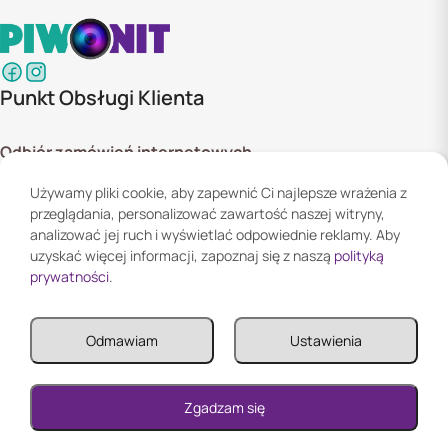
Punkt Obsługi Klienta
Odbiór zamówień internetowych
ul. Szyszkowa 20 bud. 1,
Używamy pliki cookie, aby zapewnić Ci najlepsze wrażenia z
02-285 Warszawa
przeglądania, personalizować zawartość naszej witryny,
Godziny otwarcia:
analizować jej ruch i wyświetlać odpowiednie reklamy. Aby
Pn. - Pt. 08:00 - 16:00
uzyskać więcej informacji, zapoznaj się z naszą
polityką
prywatności
.
Informacje
Odmawiam
Ustawienia
Informacje
Twoje konto
0
Zgadzam się
Reklamacja i zwroty
0
Twoje konto
0