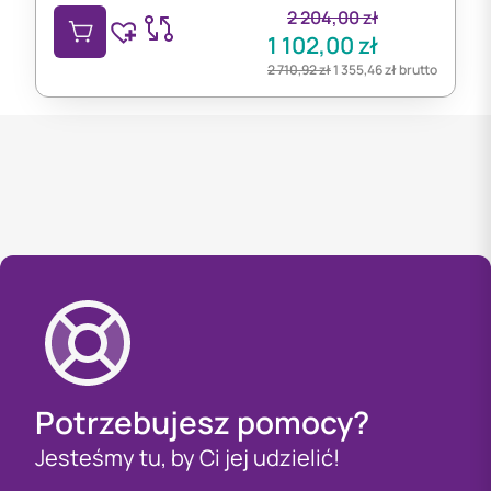
2 204,00
zł
1 102,00
zł
2 710,92
zł
1 355,46
zł
brutto
Potrzebujesz pomocy?
Jesteśmy tu, by Ci jej udzielić!