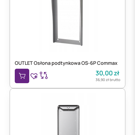
OUTLET Osłona podtynkowa OS-6P Commax
30,00
zł
36,90
zł
brutto