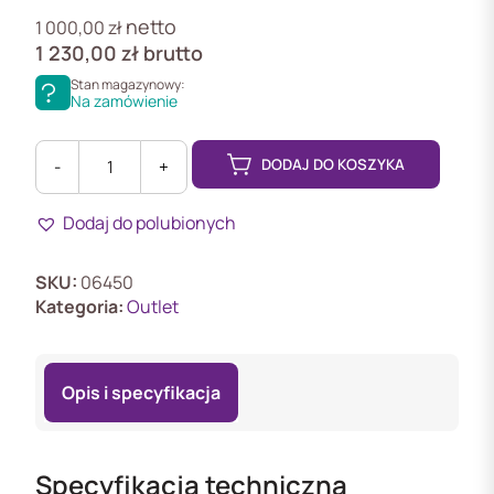
netto
1 000,00
zł
1 230,00
zł
brutto
Stan magazynowy:
Na zamówienie
DODAJ DO KOSZYKA
-
+
ilość
OUTLET
Dodaj do polubionych
BCS-
SDIP2225A-
IIII
SKU:
06450
Kategoria:
Outlet
Opis i specyfikacja
Specyfikacja techniczna