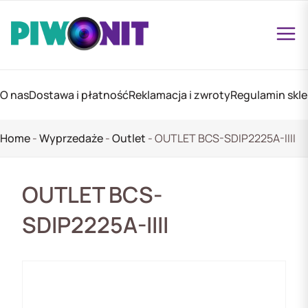
O nas
Dostawa i płatność
Reklamacja i zwroty
Regulamin skl
Home
-
Wyprzedaże
-
Outlet
-
OUTLET BCS-SDIP2225A-IIII
OUTLET BCS-
SDIP2225A-IIII