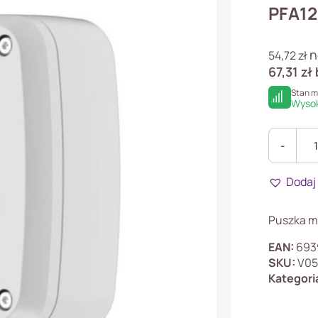
PFA12
n
54,72
zł
67,31
zł
Stan 
Wysok
-
ilość
PFA122-
Dodaj
V2
Puszka
montażo
Puszka m
PFA122-
V2
EAN:
693
do
SKU:
V05
kamer
Kategori
typu
bullet