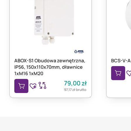
ABOX-S1 Obudowa zewnętrzna,
BCS-V-A
IP56, 150x110x70mm, dławnice
1xM16 1xM20
79,00
zł
97,17
zł
brutto