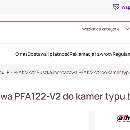
Wsp
O nas
Dostawa i płatność
Reklamacja i zwroty
Regulam
gu IP
-
PFA122-V2 Puszka montażowa PFA122-V2 do kamer typu
a PFA122-V2 do kamer typu b