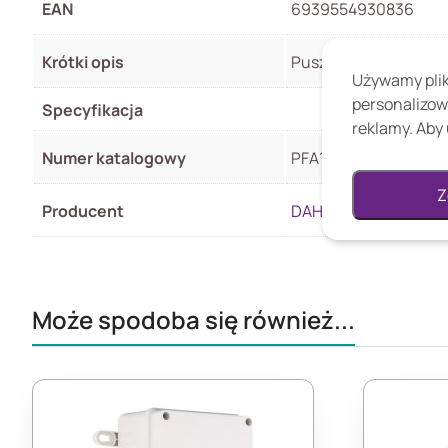
EAN
6939554930836
Krótki opis
Puszka montażowa PF
Używamy pliki
personalizow
Specyfikacja
reklamy. Aby 
Numer katalogowy
PFA122-V2
Z
Producent
DAHUA
Może spodoba się również...