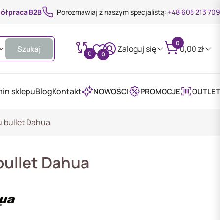
ółpraca B2B
Porozmawiaj z naszym specjalistą:
+48 605 213 709
0
Zaloguj się
0,00
zł
Szukaj
0
0
in sklepu
Blog
Kontakt
NOWOŚCI
PROMOCJE
OUTLET
 bullet Dahua
ullet Dahua