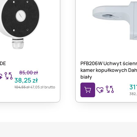
DE
PFB206W Uchwyt ścien
kamer kopułkowych Dah
85,00
zł
biały
38,25
zł
31
104,55
zł
47,05
zł
brutto
382