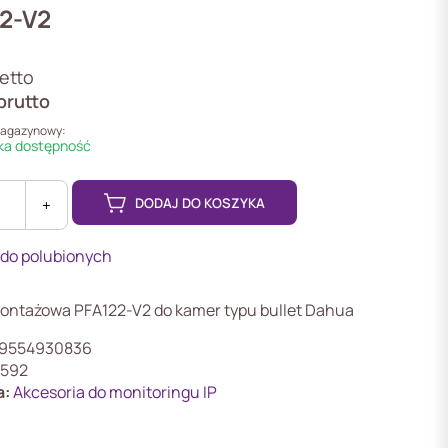
2-V2
etto
brutto
magazynowy:
a dostępność
DODAJ DO KOSZYKA
+
 do polubionych
wa
ontażowa PFA122-V2 do kamer typu bullet Dahua
9554930836
592
a:
Akcesoria do monitoringu IP