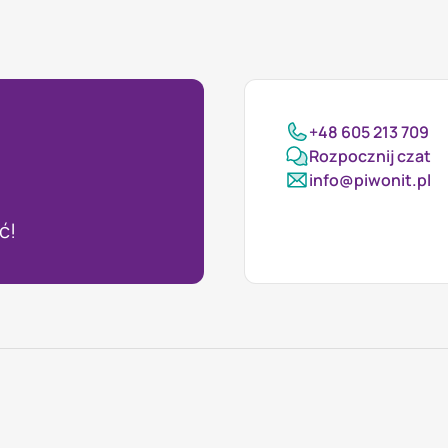
+48 605 213 709
Rozpocznij czat
info@piwonit.pl
ć!