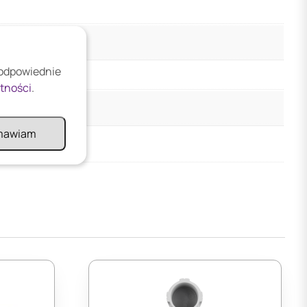
 odpowiednie
atności
.
mawiam