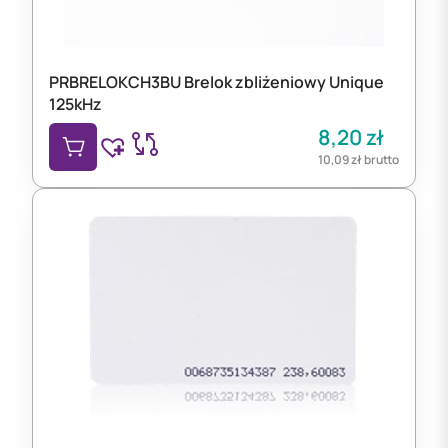
PRBRELOKCH3BU Brelok zbliżeniowy Unique
125kHz
8,20
zł
10,09
zł
brutto