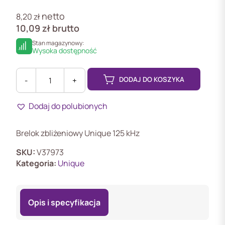
netto
8,20
zł
10,09
zł
brutto
Stan magazynowy:
Wysoka dostępność
DODAJ DO KOSZYKA
-
+
ilość
PRBRELOKCH3WU
Dodaj do polubionych
Brelok
zbliżeniowy
UNIQUE,
Brelok zbliżeniowy Unique 125 kHz
chip
EM4100,
SKU:
V37973
125kHz
Kategoria:
Unique
Opis i specyfikacja