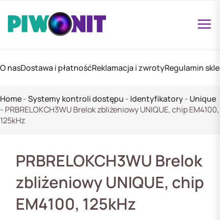
O nas
Dostawa i płatność
Reklamacja i zwroty
Regulamin skl
Home
-
Systemy kontroli dostępu
-
Identyfikatory
-
Unique
-
PRBRELOKCH3WU Brelok zbliżeniowy UNIQUE, chip EM4100,
125kHz
PRBRELOKCH3WU Brelok
zbliżeniowy UNIQUE, chip
EM4100, 125kHz