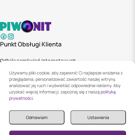
Punkt Obsługi Klienta
Odbiór zamówień internetowych
ul. Szyszkowa 20 bud. 1,
Używamy pliki cookie, aby zapewnić Ci najlepsze wrażenia z
02-285 Warszawa
przeglądania, personalizować zawartość naszej witryny,
Godziny otwarcia:
analizować jej ruch i wyświetlać odpowiednie reklamy. Aby
Pn. - Pt. 08:00 - 16:00
uzyskać więcej informacji, zapoznaj się z naszą
polityką
prywatności
.
Informacje
Odmawiam
Ustawienia
Informacje
Twoje konto