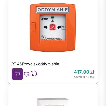
RT 45 Przycisk oddymiania
417,00
zł
512,91
zł
brutto