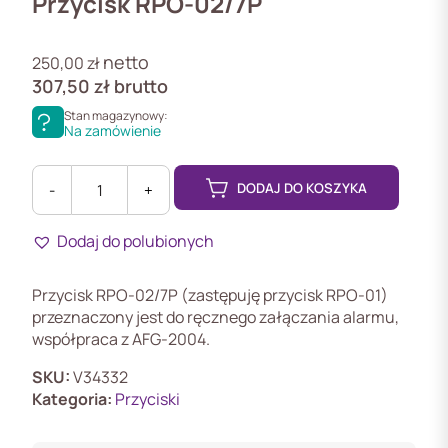
Przycisk RPO-02/7P
netto
250,00
zł
307,50
zł
brutto
Stan magazynowy:
Na zamówienie
DODAJ DO KOSZYKA
-
+
ilość
Przycisk
Dodaj do polubionych
RPO-
02/7P
Ręczny
Przycisk RPO-02/7P (zastępuję przycisk RPO-01)
Przycisk
przeznaczony jest do ręcznego załączania alarmu,
Oddymiania
współpraca z AFG-2004.
do
AFG-
SKU:
V34332
2004
Kategoria:
Przyciski