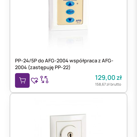
PP-24/5P do AFG-2004 współpraca z AFG-
2004 (zastępuję PP-22)
129,00
zł
158,67
zł
brutto