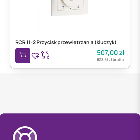
RCR 11-2 Przycisk przewietrzania (kluczyk)
507,00
zł
623,61
zł
brutto