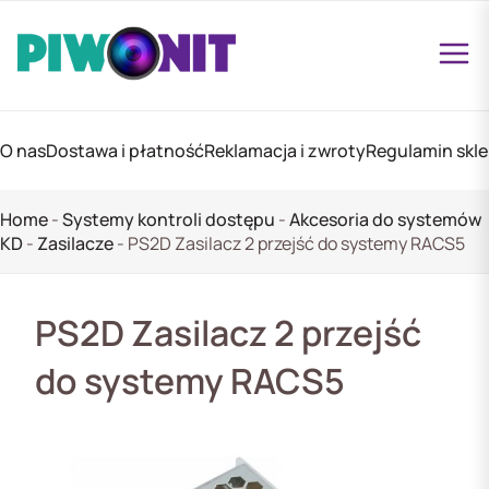
O nas
Dostawa i płatność
Reklamacja i zwroty
Regulamin skl
Home
-
Systemy kontroli dostępu
-
Akcesoria do systemów
KD
-
Zasilacze
-
PS2D Zasilacz 2 przejść do systemy RACS5
PS2D Zasilacz 2 przejść
do systemy RACS5