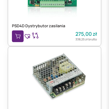
PSD4D Dystrybutor zasilania
275,00
zł
338,25
zł
brutto