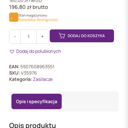
netto
160,00
zł
196,80
zł
brutto
Stan magazynowy:
Niewielka dostępność
DODAJ DO KOSZYKA
-
+
ilość
PS2D
Dodaj do polubionych
Zasilacz
2
przejść
EAN:
5907608963551
do
SKU:
V35976
systemy
Kategoria:
Zasilacze
RACS5
Opis i specyfikacja
Opis produktu