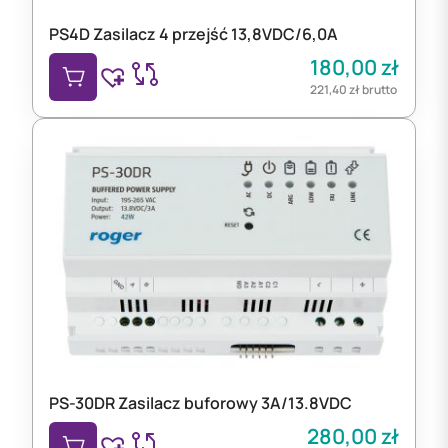
PS4D Zasilacz 4 przejść 13,8VDC/6,0A
180,00
zł
221,40
zł
brutto
PS-30DR Zasilacz buforowy 3A/13.8VDC
280,00
zł