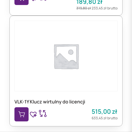
189,80
zł
319,80
zł
233,45
zł
brutto
VLK-1Y Klucz wirtulny do licencji
515,00
zł
633,45
zł
brutto