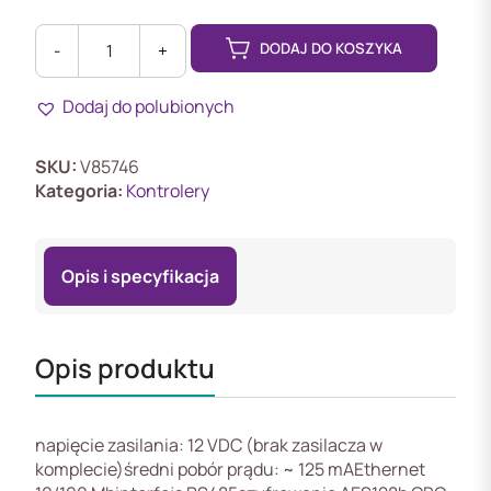
DODAJ DO KOSZYKA
-
+
ilość
RLK-
Dodaj do polubionych
1
Sieciowy
klucz
SKU:
V85746
licencyjny
Kategoria:
Kontrolery
Opis i specyfikacja
Opis produktu
napięcie zasilania: 12 VDC (brak zasilacza w
komplecie)średni pobór prądu: ~ 125 mAEthernet