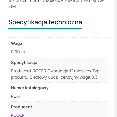
10/100 Mbinterfejs RS485szyfrowanie AES128b CBC
EtM
Specyfikacja techniczna
Waga
0,00 kg
Specyfikacja
Producent;ROGER;Gwarancja;12 miesięcy;Typ
produktu;Sieciowy klucz licencyjny;Waga;0.3;
Numer katalogowy
RLK-1
Producent
ROGER