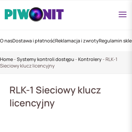
O nas
Dostawa i płatność
Reklamacja i zwroty
Regulamin skl
Home
-
Systemy kontroli dostępu
-
Kontrolery
-
RLK-1
Sieciowy klucz licencyjny
RLK-1 Sieciowy klucz
licencyjny