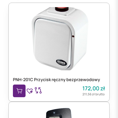
PNH-201C Przycisk ręczny bezprzewodowy
172,00
zł
211,56
zł
brutto