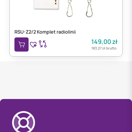
RSU-Z2/2 Komplet radiolinii
149,00
zł
183,27
zł
brutto