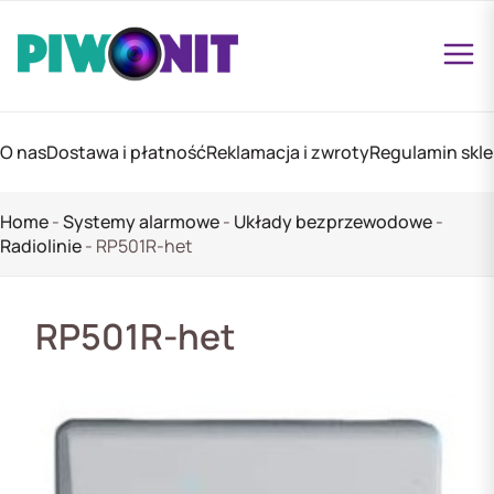
O nas
Dostawa i płatność
Reklamacja i zwroty
Regulamin skl
Home
-
Systemy alarmowe
-
Układy bezprzewodowe
-
Radiolinie
-
RP501R-het
RP501R-het