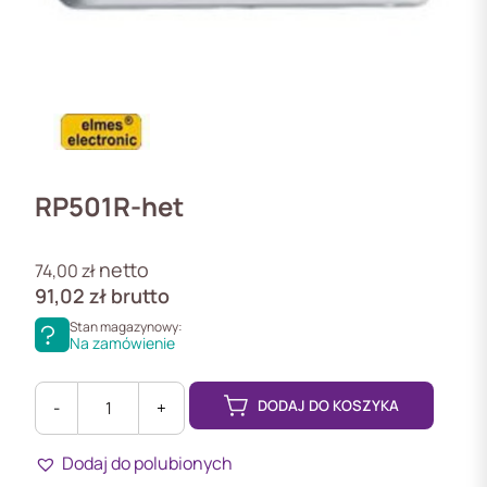
RP501R-het
netto
74,00
zł
91,02
zł
brutto
Stan magazynowy:
Na zamówienie
DODAJ DO KOSZYKA
-
+
ilość
RP501R-
Dodaj do polubionych
het