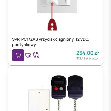
SPR-PC1/ZAS Przycisk ciągniony, 12 VDC,
podtynkowy
254,00
zł
312,42
zł
brutto