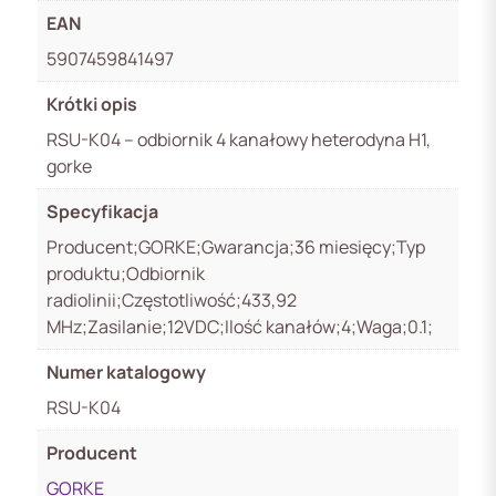
EAN
5907459841497
Krótki opis
RSU-K04 – odbiornik 4 kanałowy heterodyna H1,
gorke
Specyfikacja
Producent;GORKE;Gwarancja;36 miesięcy;Typ
produktu;Odbiornik
radiolinii;Częstotliwość;433,92
MHz;Zasilanie;12VDC;Ilość kanałów;4;Waga;0.1;
Numer katalogowy
RSU-K04
Producent
GORKE