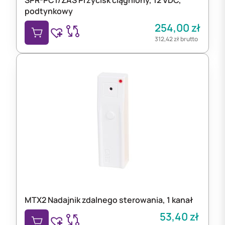
podtynkowy
254,00
zł
312,42
zł
brutto
MTX2 Nadajnik zdalnego sterowania, 1 kanał
53,40
zł