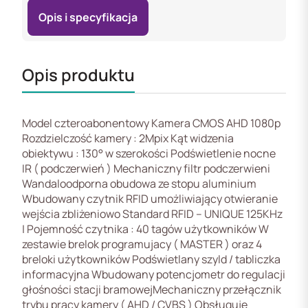
Opis i specyfikacja
Opis produktu
Model czteroabonentowy Kamera CMOS AHD 1080p
Rozdzielczość kamery : 2Mpix Kąt widzenia
obiektywu : 130° w szerokości Podświetlenie nocne
IR ( podczerwień ) Mechaniczny filtr podczerwieni
Wandaloodporna obudowa ze stopu aluminium
Wbudowany czytnik RFID umożliwiający otwieranie
wejścia zbliżeniowo Standard RFID – UNIQUE 125KHz
| Pojemność czytnika : 40 tagów użytkowników W
zestawie brelok programujacy ( MASTER ) oraz 4
breloki użytkowników Podświetlany szyld / tabliczka
informacyjna Wbudowany potencjometr do regulacji
głośności stacji bramowejMechaniczny przełącznik
trybu pracy kamery ( AHD / CVBS ) Obsługuje