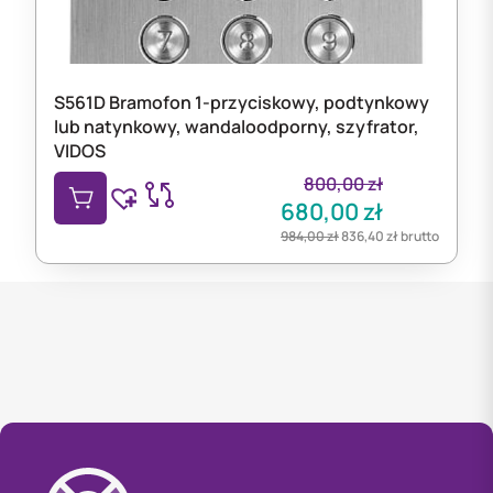
S561D Bramofon 1-przyciskowy, podtynkowy
lub natynkowy, wandaloodporny, szyfrator,
VIDOS
800,00
zł
680,00
zł
984,00
zł
836,40
zł
brutto