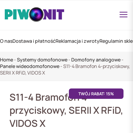
O nas
Dostawa i płatność
Reklamacja i zwroty
Regulamin skl
Home
-
Systemy domofonowe
-
Domofony analogowe
-
Panele wideodomofonowe
-
S11-4 Bramofon 4-przyciskowy,
SERII X RFiD, VIDOS X
S11-4 Bramofon 4-
TWÓJ RABAT: 15%
przyciskowy, SERII X RFiD,
VIDOS X