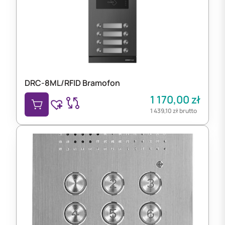
DRC-8ML/RFID Bramofon
1 170,00
zł
1 439,10
zł
brutto