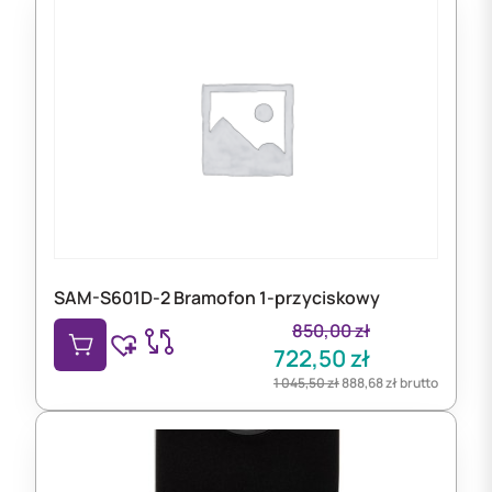
SAM-S601D-2 Bramofon 1-przyciskowy
850,00
zł
722,50
zł
1 045,50
zł
888,68
zł
brutto