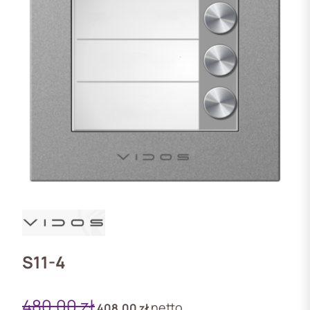
S11-4
480,00
zł
netto
408,00
zł