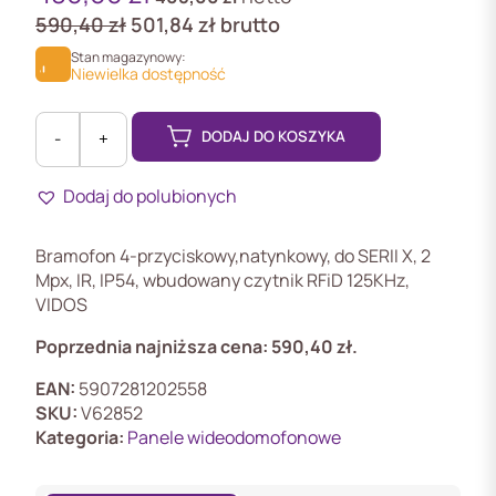
590,40
zł
501,84
zł
brutto
Stan magazynowy:
Niewielka dostępność
DODAJ DO KOSZYKA
-
+
ilość
S11-
Dodaj do polubionych
4
Bramofon
4-
Bramofon 4-przyciskowy,natynkowy, do SERII X, 2
przyciskowy,
Mpx, IR, IP54, wbudowany czytnik RFiD 125KHz,
SERII
VIDOS
X
RFiD,
Poprzednia najniższa cena:
590,40
zł
.
VIDOS
EAN:
5907281202558
X
SKU:
V62852
Kategoria:
Panele wideodomofonowe