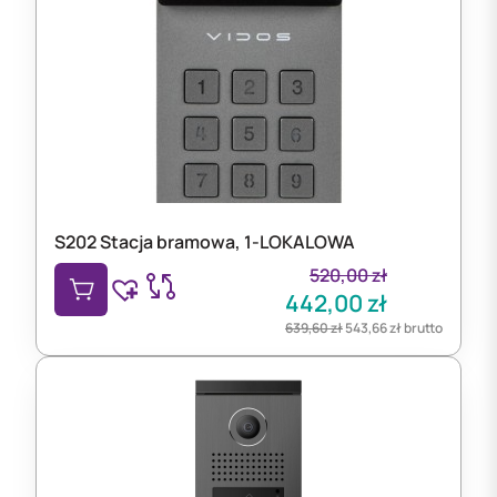
S202 Stacja bramowa, 1-LOKALOWA
520,00
zł
442,00
zł
639,60
zł
543,66
zł
brutto